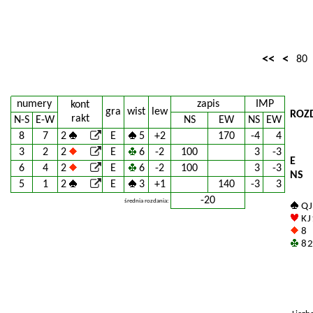
<<
<
80
numery
zapis
IMP
kont
gra
wist
lew
ROZ
rakt
N-S
E-W
NS
EW
NS
EW
8
7
2
E
5
+2
170
-4
4
3
2
2
E
6
-2
100
3
-3
E
6
4
2
E
6
-2
100
3
-3
NS
5
1
2
E
3
+1
140
-3
3
-20
średnia rozdania:
Q J
K J
8
8 2