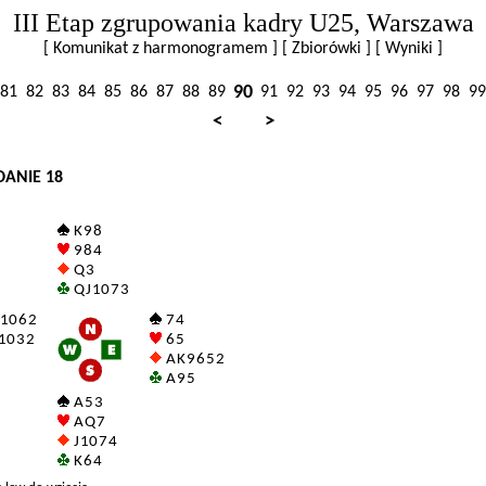
III Etap zgrupowania kadry U25, Warszawa
[ Komunikat z harmonogramem ]
[ Zbiorówki ]
[ Wyniki ]
90
81
82
83
84
85
86
87
88
89
91
92
93
94
95
96
97
98
99
<
>
DANIE 18
K 9 8
9 8 4
Q 3
Q J 10 7 3
 10 6 2
7 4
 10 3 2
6 5
A K 9 6 5 2
A 9 5
A 5 3
A Q 7
J 10 7 4
K 6 4