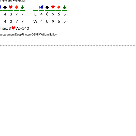
a lew do wzięcia:
8
4
3
7
7
E
4
8
9
6
5
8
4
3
7
7
W
4
8
9
6
5
max: 3
W, -140
a programem DeepFinesse ©1999 Wiliam Bailey