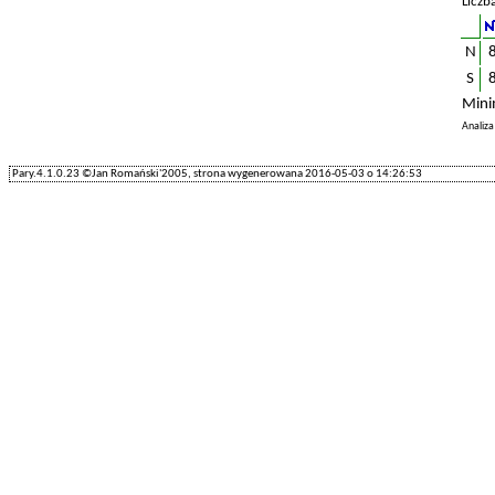
Liczb
N
S
Mini
Analiz
Pary.4.1.0.23 ©Jan Romański'2005, strona wygenerowana 2016-05-03 o 14:26:53