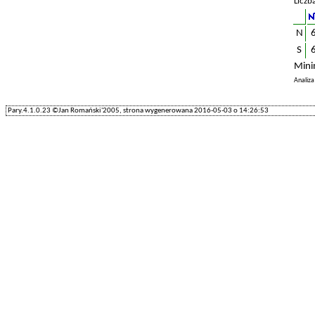
Liczb
N
S
Mini
Analiz
Pary.4.1.0.23 ©Jan Romański'2005, strona wygenerowana 2016-05-03 o 14:26:53