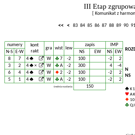
III Etap zgrupow
[ Komunikat z harm
<<
<
83
84
85
86
87
88
89
90
9
numery
zapis
IMP
kont
gra
wist
lew
ROZ
rakt
N-S
E-W
NS
EW
NS
EW
8
7
4
W
7
-2
100
-2
2
3
2
4
×
W
A
-2
300
4
-4
N
6
4
4
W
2
-2
100
-2
2
NS
5
1
4
W
A
-2
100
-2
2
150
średnia rozdania:
K 1
A K
10
Q J