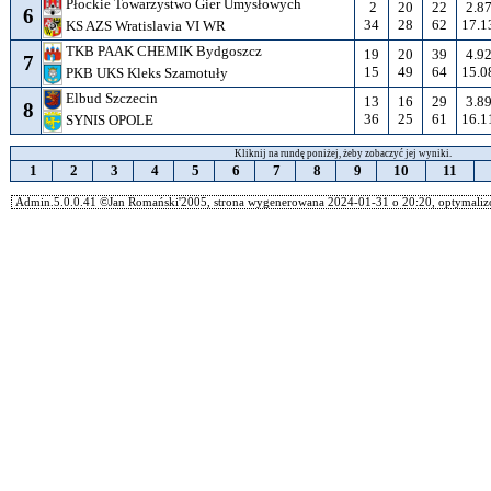
Płockie Towarzystwo Gier Umysłowych
2
20
22
2.8
6
34
28
62
17.1
KS AZS Wratislavia VI WR
TKB PAAK CHEMIK Bydgoszcz
19
20
39
4.9
7
15
49
64
15.0
PKB UKS Kleks Szamotuły
Elbud Szczecin
13
16
29
3.8
8
36
25
61
16.1
SYNIS OPOLE
Kliknij na rundę poniżej, żeby zobaczyć jej wyniki.
1
2
3
4
5
6
7
8
9
10
11
Admin.5.0.0.41 ©Jan Romański'2005, strona wygenerowana 2024-01-31 o 20:20, optymalizo