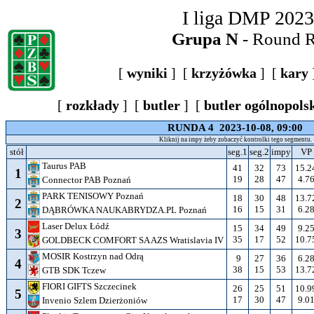
I liga DMP 2023
Grupa N
- Round 
[
wyniki
] [
krzyżówka
] [
kary
[
rozkłady
] [
butler
] [
butler ogólnopols
RUNDA 4 2023-10-08, 09:00
Kliknij na impy żeby zobaczyć kontrolki tego segmentu.
stół
seg.1
seg.2
impy
VP
Taurus PAB
41
32
73
15.2
1
19
28
47
4.7
Connector PAB Poznań
PARK TENISOWY Poznań
18
30
48
13.7
2
16
15
31
6.2
DĄBRÓWKA NAUKABRYDZA.PL Poznań
Laser Delux Łódź
15
34
49
9.2
3
35
17
52
10.7
GOLDBECK COMFORT SA AZS Wratislavia IV
MOSIR Kostrzyn nad Odrą
9
27
36
6.2
4
38
15
53
13.7
GTB SDK Tczew
FIORI GIFTS Szczecinek
26
25
51
10.9
5
17
30
47
9.0
Invenio Szlem Dzierżoniów