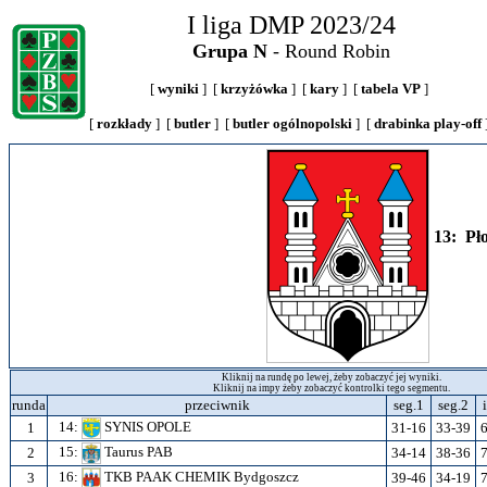
I liga DMP 2023/24
Grupa N
- Round Robin
[
wyniki
] [
krzyżówka
] [
kary
] [
tabela VP
]
[
rozkłady
] [
butler
] [
butler ogólnopolski
] [
drabinka play-off
13: Pł
Kliknij na rundę po lewej, żeby zobaczyć jej wyniki.
Kliknij na impy żeby zobaczyć kontrolki tego segmentu.
runda
przeciwnik
seg.1
seg.2
14:
SYNIS OPOLE
1
31-16
33-39
15:
Taurus PAB
2
34-14
38-36
16:
TKB PAAK CHEMIK Bydgoszcz
3
39-46
34-19