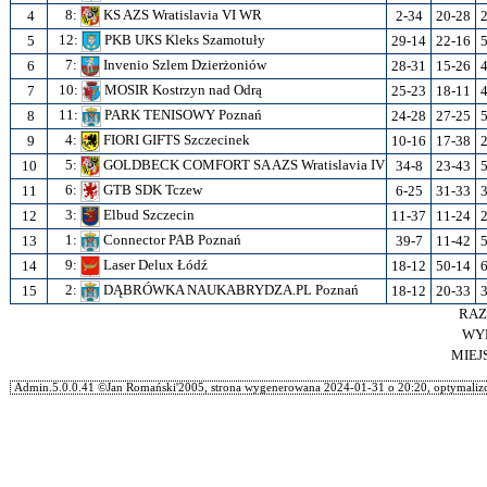
8:
KS AZS Wratislavia VI WR
4
2-34
20-28
12:
PKB UKS Kleks Szamotuły
5
29-14
22-16
7:
Invenio Szlem Dzierżoniów
6
28-31
15-26
10:
MOSIR Kostrzyn nad Odrą
7
25-23
18-11
11:
PARK TENISOWY Poznań
8
24-28
27-25
4:
FIORI GIFTS Szczecinek
9
10-16
17-38
5:
GOLDBECK COMFORT SA AZS Wratislavia IV
10
34-8
23-43
6:
GTB SDK Tczew
11
6-25
31-33
3:
Elbud Szczecin
12
11-37
11-24
1:
Connector PAB Poznań
13
39-7
11-42
9:
Laser Delux Łódź
14
18-12
50-14
2:
DĄBRÓWKA NAUKABRYDZA.PL Poznań
15
18-12
20-33
RA
WY
MIEJ
Admin.5.0.0.41 ©Jan Romański'2005, strona wygenerowana 2024-01-31 o 20:20, optymalizo