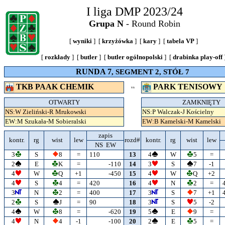
I liga DMP 2023/24
Grupa N
- Round Robin
[
wyniki
] [
krzyżówka
] [
kary
] [
tabela VP
]
[
rozkłady
] [
butler
] [
butler ogólnopolski
] [
drabinka play-off
RUNDA 7
, SEGMENT 2, STÓŁ 7
TKB PAAK CHEMIK
PARK TENISOWY
VS
OTWARTY
ZAMKNIĘTY
NS:W Zieliński-R Mrukowski
NS:P Walczak-J Kościelny
EW:M Szukała-M Sobieralski
EW:B Kamelski-M Kamelski
zapis
kontr.
rg
wist
lew
rozd#
kontr.
rg
wist
lew
NS EW
3
S
8
=
110
13
4
W
5
=
2
E
K
=
-110
14
3
S
7
-1
4
W
Q
+1
-450
15
4
W
Q
+2
4
S
4
=
420
16
4
N
2
=
3
N
2
=
400
17
3
S
7
+1
2
S
J
=
90
18
3
S
5
-2
4
W
8
=
-620
19
5
E
9
=
4
N
4
-1
-100
20
2
E
5
=