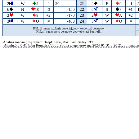
2
W
5
-1
50
21
2
E
9
-1
6
N
10
-3
-150
22
6
S
7
+1
2
W
8
+2
-170
23
2
W
A
+2
3
W
Q
=
-400
24
3
W
Q
=
Kliknij numer rozdania powyżej, żeby je obejrzeć po prawej.
Kliknij numer stołu po prawej żeby obejrzeć kontrolki.
Analiza rozdań programem DeepFinesse, ©William Bailey'1999
Admin.5.0.0.41 ©Jan Romański'2005, strona wygenerowana 2024-01-31 o 20:21, optymalizo