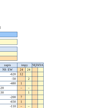
]
zapis
impy
SĘDZIA
NS EW
24
24
-620
12
-50
2
-480
1
420
–
–
430
1
-200
7
-650
1
-110
–
–