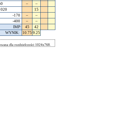
50
–
–
1020
15
-170
–
–
-400
–
–
IMP:
45
42
WYNIK:
10.75
9.25
wana dla rozdzielczości 1024x768.