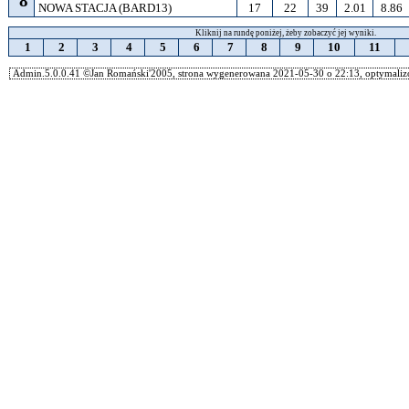
8
NOWA STACJA (BARD13)
17
22
39
2.01
8.86
Kliknij na rundę poniżej, żeby zobaczyć jej wyniki.
1
2
3
4
5
6
7
8
9
10
11
Admin.5.0.0.41 ©Jan Romański'2005, strona wygenerowana 2021-05-30 o 22:13, optymalizo