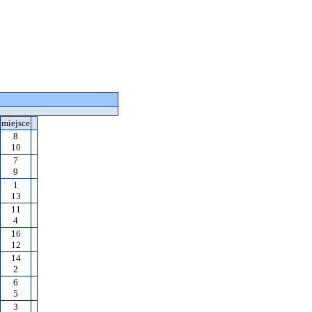
miejsce
8
10
7
9
1
13
11
4
16
12
14
2
6
5
3