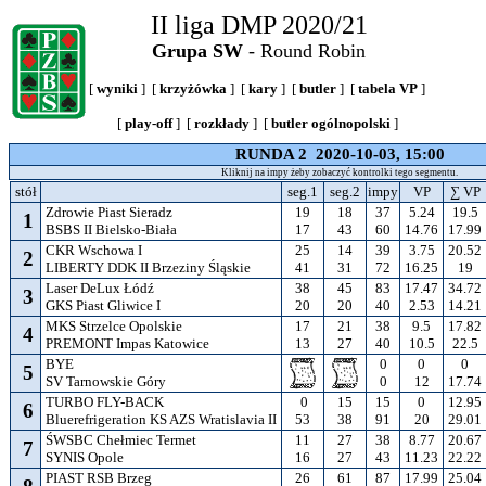
II liga DMP 2020/21
Grupa SW
- Round Robin
[
wyniki
] [
krzyżówka
] [
kary
] [
butler
] [
tabela VP
]
[
play-off
] [
rozkłady
] [
butler ogólnopolski
]
RUNDA 2 2020-10-03, 15:00
Kliknij na impy żeby zobaczyć kontrolki tego segmentu.
stół
seg.1
seg.2
impy
VP
∑ VP
Zdrowie Piast Sieradz
19
18
37
5.24
19.5
1
BSBS II Bielsko-Biała
17
43
60
14.76
17.99
CKR Wschowa I
25
14
39
3.75
20.52
2
LIBERTY DDK II Brzeziny Śląskie
41
31
72
16.25
19
Laser DeLux Łódź
38
45
83
17.47
34.72
3
GKS Piast Gliwice I
20
20
40
2.53
14.21
MKS Strzelce Opolskie
17
21
38
9.5
17.82
4
PREMONT Impas Katowice
13
27
40
10.5
22.5
BYE
0
0
0
5
SV Tarnowskie Góry
0
12
17.74
TURBO FLY-BACK
0
15
15
0
12.95
6
Bluerefrigeration KS AZS Wratislavia II
53
38
91
20
29.01
ŚWSBC Chełmiec Termet
11
27
38
8.77
20.67
7
SYNIS Opole
16
27
43
11.23
22.22
PIAST RSB Brzeg
26
61
87
17.99
25.04