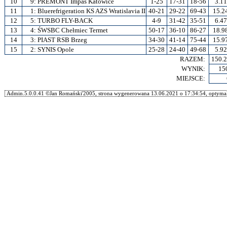
10
9:
PREMONT Impas Katowice
1-25
17-31
18-56
3.11
11
1:
Bluerefrigeration KS AZS Wratislavia II
40-21
29-22
69-43
15.2
12
5:
TURBO FLY-BACK
4-9
31-42
35-51
6.47
13
4:
ŚWSBC Chełmiec Termet
50-17
36-10
86-27
18.9
14
3:
PIAST RSB Brzeg
34-30
41-14
75-44
15.9
15
2:
SYNIS Opole
25-28
24-40
49-68
5.92
RAZEM:
150.
WYNIK:
15
MIEJSCE:
Admin.5.0.0.41 ©Jan Romański'2005, strona wygenerowana 13.06.2021 o 17:34:54, optymal