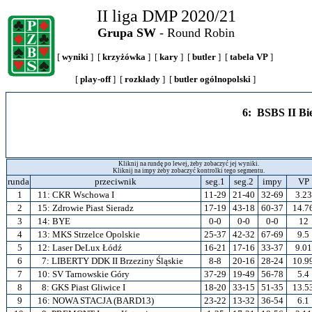
II liga DMP 2020/21
Grupa SW
- Round Robin
[
wyniki
] [
krzyżówka
] [
kary
] [
butler
] [
tabela VP
]
[
play-off
] [
rozkłady
] [
butler ogólnopolski
]
6: BSBS II Bie
Kliknij na rundę po lewej, żeby zobaczyć jej wyniki.
Kliknij na impy żeby zobaczyć kontrolki tego segmentu.
runda
przeciwnik
seg.1
seg.2
impy
V
1
11:
CKR Wschowa I
11-29
21-40
32-69
3.23
2
15:
Zdrowie Piast Sieradz
17-19
43-18
60-37
14.7
3
14: BYE
0-0
0-0
0-0
12
4
13:
MKS Strzelce Opolskie
25-37
42-32
67-69
9.5
5
12:
Laser DeLux Łódź
16-21
17-16
33-37
9.01
6
7:
LIBERTY DDK II Brzeziny Śląskie
8-8
20-16
28-24
10.9
7
10:
SV Tarnowskie Góry
37-29
19-49
56-78
5.4
8
8:
GKS Piast Gliwice I
18-20
33-15
51-35
13.5
9
16:
NOWA STACJA (BARD13)
23-22
13-32
36-54
6.1