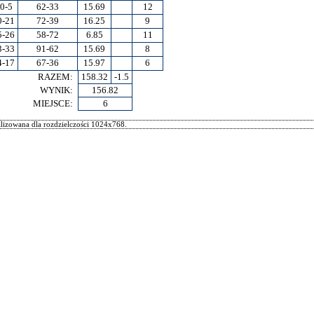
0-5
62-33
15.69
12
0-21
72-39
16.25
9
5-26
58-72
6.85
11
3-33
91-62
15.69
8
4-17
67-36
15.97
6
RAZEM:
158.32
-1.5
WYNIK:
156.82
MIEJSCE:
6
izowana dla rozdzielczości 1024x768.