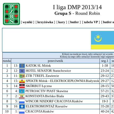
I liga DMP 2013/14
Grupa S
- Round Robin
[
wyniki
] [
krzyżówka
] [
kary
] [
butler
] [
tabela VP
] [
butler 
Kliknij na rundę po lewej, żeby zobaczyć jej wyniki.
Kliknij na impy żeby zobaczyć kontrolki tego segment
runda
przeciwnik
seg.1
s
1
13:
KATOK SL Mińsk
1-38
1
2
12:
HOTEL SENATOR Starachowice
23-24
1
3
11:
ZTB 7TREFL Zawiercie
29-12
2
4
15:
SPEKTR Mińsk - ELEKTROCIEPŁOWNIA Białystok
29-27
1
5
14:
SKÓRBUT Łęczna
28-15
5
6
4:
PETROACTIV PIAST Skawina
57-21
3
7
2:
KONSTANTA Bielsko Biała
29-43
3
8
5:
WINCOR NIXDORF CRACOVIA Kraków
19-3
3
9
16:
ELEKTROMONTAŻ Rzeszów
35-28
2
10
1:
CRACOVIA Kraków
40-24
4