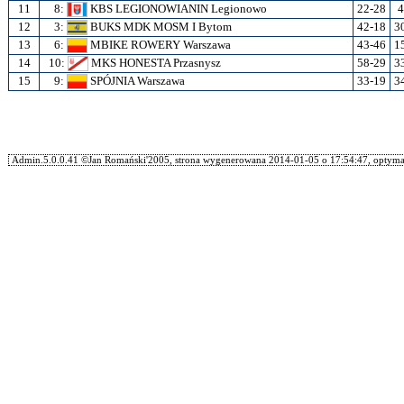
11
8:
KBS LEGIONOWIANIN Legionowo
22-28
4
12
3:
BUKS MDK MOSM I Bytom
42-18
3
13
6:
MBIKE ROWERY Warszawa
43-46
1
14
10:
MKS HONESTA Przasnysz
58-29
3
15
9:
SPÓJNIA Warszawa
33-19
3
Admin.5.0.0.41 ©Jan Romański'2005, strona wygenerowana 2014-01-05 o 17:54:47, optymal