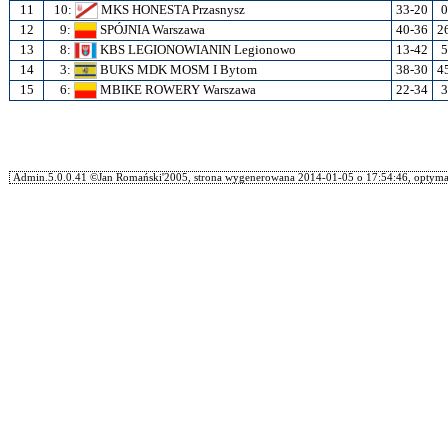
11
10:
MKS HONESTA Przasnysz
33-20
0
12
9:
SPÓJNIA Warszawa
40-36
2
13
8:
KBS LEGIONOWIANIN Legionowo
13-42
5
14
3:
BUKS MDK MOSM I Bytom
38-30
4
15
6:
MBIKE ROWERY Warszawa
22-34
3
Admin.5.0.0.41 ©Jan Romański'2005, strona wygenerowana 2014-01-05 o 17:54:46, optymal