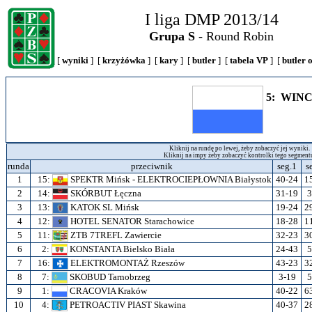
I liga DMP 2013/14
Grupa S
- Round Robin
[
wyniki
] [
krzyżówka
] [
kary
] [
butler
] [
tabela VP
] [
butler 
5: WIN
Kliknij na rundę po lewej, żeby zobaczyć jej wyniki.
Kliknij na impy żeby zobaczyć kontrolki tego segment
runda
przeciwnik
seg.1
s
1
15:
SPEKTR Mińsk - ELEKTROCIEPŁOWNIA Białystok
40-24
1
2
14:
SKÓRBUT Łęczna
31-19
3
3
13:
KATOK SL Mińsk
19-24
2
4
12:
HOTEL SENATOR Starachowice
18-28
1
5
11:
ZTB 7TREFL Zawiercie
32-23
3
6
2:
KONSTANTA Bielsko Biała
24-43
5
7
16:
ELEKTROMONTAŻ Rzeszów
43-23
3
8
7:
SKOBUD Tarnobrzeg
3-19
5
9
1:
CRACOVIA Kraków
40-22
6
10
4:
PETROACTIV PIAST Skawina
40-37
2