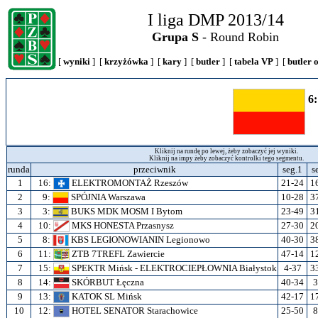
I liga DMP 2013/14
Grupa S
- Round Robin
[
wyniki
] [
krzyżówka
] [
kary
] [
butler
] [
tabela VP
] [
butler 
6
Kliknij na rundę po lewej, żeby zobaczyć jej wyniki.
Kliknij na impy żeby zobaczyć kontrolki tego segmentu.
runda
przeciwnik
seg.1
s
1
16:
ELEKTROMONTAŻ Rzeszów
21-24
1
2
9:
SPÓJNIA Warszawa
10-28
3
3
3:
BUKS MDK MOSM I Bytom
23-49
3
4
10:
MKS HONESTA Przasnysz
27-30
2
5
8:
KBS LEGIONOWIANIN Legionowo
40-30
3
6
11:
ZTB 7TREFL Zawiercie
47-14
1
7
15:
SPEKTR Mińsk - ELEKTROCIEPŁOWNIA Białystok
4-37
3
8
14:
SKÓRBUT Łęczna
40-34
3
9
13:
KATOK SL Mińsk
42-17
1
10
12:
HOTEL SENATOR Starachowice
25-50
8