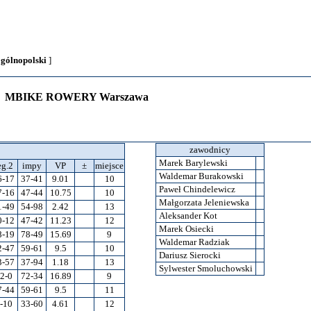
ogólnopolski
]
: MBIKE ROWERY Warszawa
zawodnicy
Marek Barylewski
eg.2
impy
VP
±
miejsce
Waldemar Burakowski
6-17
37-41
9.01
10
Paweł Chindelewicz
7-16
47-44
10.75
10
Małgorzata Jeleniewska
1-49
54-98
2.42
13
Aleksander Kot
0-12
47-42
11.23
12
Marek Osiecki
8-19
78-49
15.69
9
Waldemar Radziak
2-47
59-61
9.5
10
Dariusz Sierocki
3-57
37-94
1.18
13
Sylwester Smoluchowski
2-0
72-34
16.89
9
7-44
59-61
9.5
11
-10
33-60
4.61
12