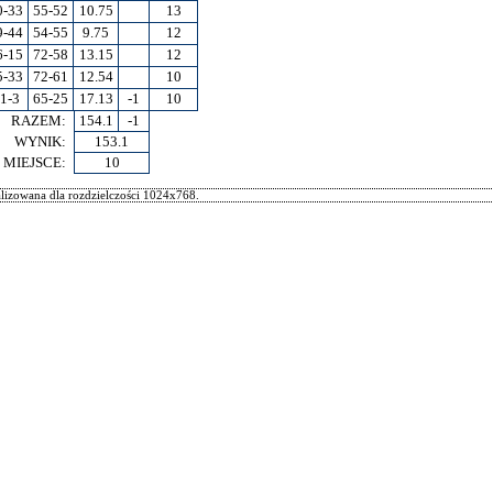
0-33
55-52
10.75
13
9-44
54-55
9.75
12
6-15
72-58
13.15
12
5-33
72-61
12.54
10
1-3
65-25
17.13
-1
10
RAZEM:
154.1
-1
WYNIK:
153.1
MIEJSCE:
10
izowana dla rozdzielczości 1024x768.