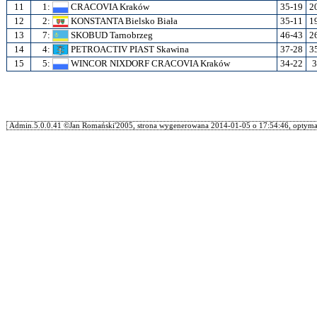
11
1:
CRACOVIA Kraków
35-19
2
12
2:
KONSTANTA Bielsko Biała
35-11
1
13
7:
SKOBUD Tarnobrzeg
46-43
2
14
4:
PETROACTIV PIAST Skawina
37-28
3
15
5:
WINCOR NIXDORF CRACOVIA Kraków
34-22
3
Admin.5.0.0.41 ©Jan Romański'2005, strona wygenerowana 2014-01-05 o 17:54:46, optymal