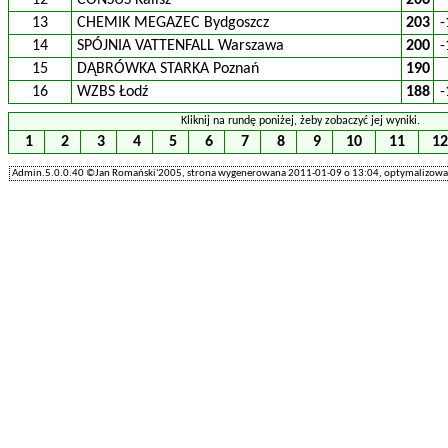
12
CONSUS Kalisz
206
13
CHEMIK MEGAZEC Bydgoszcz
203
-
14
SPÓJNIA VATTENFALL Warszawa
200
-
15
DĄBRÓWKA STARKA Poznań
190
16
WZBS Łodź
188
-
Kliknij na rundę poniżej, żeby zobaczyć jej wyniki.
1
2
3
4
5
6
7
8
9
10
11
1
Admin.5.0.0.40 ©Jan Romański'2005, strona wygenerowana 2011-01-09 o 13:04, optymalizowan