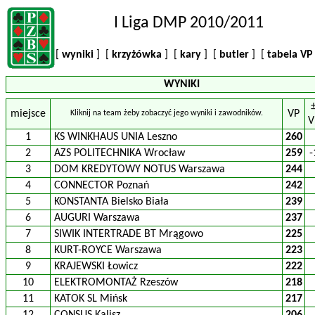
I Liga DMP 2010/2011
[
wyniki
] [
krzyżówka
] [
kary
] [
butler
] [
tabela V
WYNIKI
miejsce
VP
Kliknij na team żeby zobaczyć jego wyniki i zawodników.
V
1
KS WINKHAUS UNIA Leszno
260
2
AZS POLITECHNIKA Wrocław
259
-
3
DOM KREDYTOWY NOTUS Warszawa
244
4
CONNECTOR Poznań
242
5
KONSTANTA Bielsko Biała
239
6
AUGURI Warszawa
237
7
SIWIK INTERTRADE BT Mrągowo
225
8
KURT-ROYCE Warszawa
223
9
KRAJEWSKI Łowicz
222
10
ELEKTROMONTAŻ Rzeszów
218
11
KATOK SL Mińsk
217