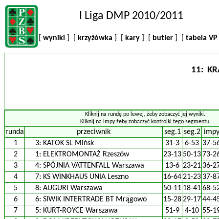
I Liga DMP 2010/2011
[
wyniki
] [
krzyżówka
] [
kary
] [
butler
] [
tabela V
11: KR
Kliknij na rundę po lewej, żeby zobaczyć jej wyniki.
Kliknij na impy żeby zobaczyć kontrolki tego segmentu.
runda
przeciwnik
seg.1
seg.2
imp
1
3:
KATOK SL Mińsk
31-3
6-53
37-5
2
1:
ELEKTROMONTAŻ Rzeszów
23-13
50-13
73-2
3
4:
SPÓJNIA VATTENFALL Warszawa
13-6
23-21
36-2
4
7:
KS WINKHAUS UNIA Leszno
16-64
21-23
37-8
5
8:
AUGURI Warszawa
50-11
18-41
68-5
6
6:
SIWIK INTERTRADE BT Mrągowo
15-28
29-17
44-4
7
5:
KURT-ROYCE Warszawa
51-9
4-10
55-1