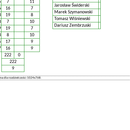
5
7
11
Jarosław Świderski
6
16
7
Marek Szymanowski
3
19
8
Tomasz Wiśniewski
8
7
10
Dariusz Zembrzuski
9
19
7
8
8
10
5
17
9
7
16
9
:
222
0
:
222
:
9
a dla rozdzielczości 1024x768.