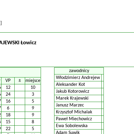
P
]
AJEWSKI Łowicz
zawodnicy
Włodzimierz Andrejew
y
VP
±
miejsce
Aleksander Kot
6
12
10
Jakub Kotorowicz
6
24
3
Marek Krajewski
7
16
5
Janusz Marzec
7
6
9
Krzysztof Michalak
2
18
9
Paweł Miechowicz
5
15
8
Ewa Sobolewska
9
22
5
Adam Suwik