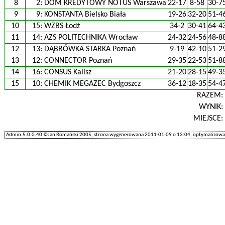
8
2:
DOM KREDYTOWY NOTUS Warszawa
22-17
8-58
30-7
9
9:
KONSTANTA Bielsko Biała
19-26
32-20
51-4
10
15:
WZBS Łodź
34-2
30-41
64-4
11
14:
AZS POLITECHNIKA Wrocław
24-32
24-56
48-8
12
13:
DĄBRÓWKA STARKA Poznań
9-19
42-10
51-2
13
12:
CONNECTOR Poznań
29-35
22-53
51-8
14
16:
CONSUS Kalisz
21-20
28-15
49-3
15
10:
CHEMIK MEGAZEC Bydgoszcz
36-12
18-35
54-4
RAZEM
WYNIK
MIEJSCE
Admin.5.0.0.40 ©Jan Romański'2005, strona wygenerowana 2011-01-09 o 13:04, optymalizowan