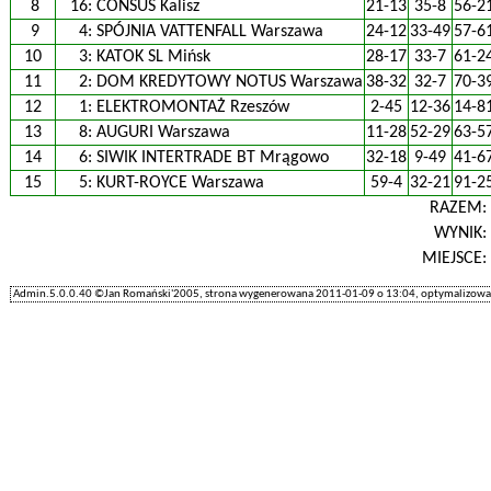
8
16:
CONSUS Kalisz
21-13
35-8
56-2
9
4:
SPÓJNIA VATTENFALL Warszawa
24-12
33-49
57-6
10
3:
KATOK SL Mińsk
28-17
33-7
61-2
11
2:
DOM KREDYTOWY NOTUS Warszawa
38-32
32-7
70-3
12
1:
ELEKTROMONTAŻ Rzeszów
2-45
12-36
14-8
13
8:
AUGURI Warszawa
11-28
52-29
63-5
14
6:
SIWIK INTERTRADE BT Mrągowo
32-18
9-49
41-6
15
5:
KURT-ROYCE Warszawa
59-4
32-21
91-2
RAZEM
WYNIK
MIEJSCE
Admin.5.0.0.40 ©Jan Romański'2005, strona wygenerowana 2011-01-09 o 13:04, optymalizowan