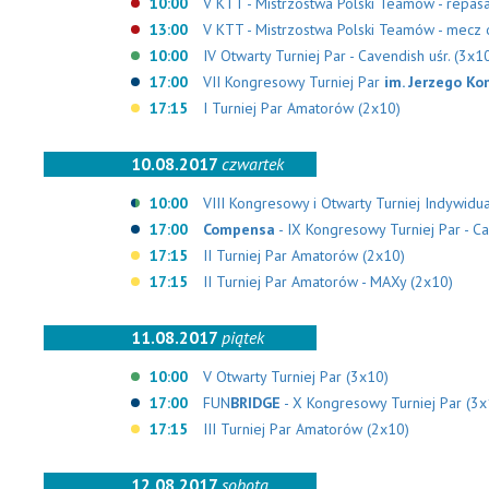
10:00
V KTT - Mistrzostwa Polski Teamów - repas
13:00
V KTT - Mistrzostwa Polski Teamów - mecz o
10:00
IV Otwarty Turniej Par - Cavendish uśr. (3x1
17:00
VII Kongresowy Turniej Par
im. Jerzego K
17:15
I Turniej Par Amatorów (2x10)
10.08.2017
czwartek
10:00
VIII Kongresowy i Otwarty Turniej Indywidua
17:00
Compensa
- IX Kongresowy Turniej Par - Ca
17:15
II Turniej Par Amatorów (2x10)
17:15
II Turniej Par Amatorów - MAXy (2x10)
11.08.2017
piątek
10:00
V Otwarty Turniej Par (3x10)
17:00
FUN
BRIDGE
- X Kongresowy Turniej Par (3x
17:15
III Turniej Par Amatorów (2x10)
12.08.2017
sobota