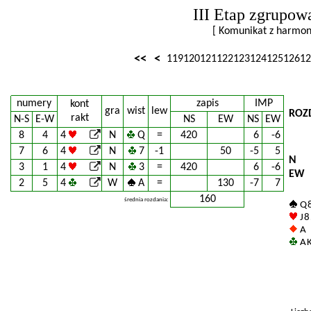
III Etap zgrupow
[ Komunikat z harm
<<
<
119
120
121
122
123
124
125
126
12
numery
zapis
IMP
kont
gra
wist
lew
ROZ
rakt
N-S
E-W
NS
EW
NS
EW
8
4
4
N
Q
=
420
6
-6
7
6
4
N
7
-1
50
-5
5
N
3
1
4
N
3
=
420
6
-6
EW
2
5
4
W
A
=
130
-7
7
160
średnia rozdania:
Q 8
J 8
A
A K