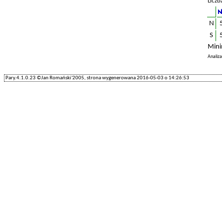
Liczb
N
S
Mini
Analiz
Pary.4.1.0.23 ©Jan Romański'2005, strona wygenerowana 2016-05-03 o 14:26:53