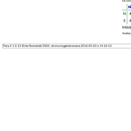
Liczb
N
S
Mini
Analiz
Pary.4.1.0.23 ©Jan Romański'2005, strona wygenerowana 2016-05-03 o 14:26:53