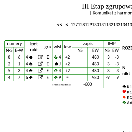
III Etap zgrupow
[ Komunikat z harm
<<
<
127
128
129
130
131
132
133
134
13
numery
zapis
IMP
kont
gra
wist
lew
ROZ
rakt
N-S
E-W
NS
EW
NS
EW
8
6
4
E
4
+2
480
3
-3
2
1
4
E
J
+2
480
3
-3
N
5
3
4
E
4
+2
480
3
-3
nikt
4
7
6
E
9
=
980
-9
9
-600
średnia rozdania:
K 1
K 
K Q 
A 