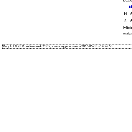
Liczb
N
S
Mini
Analiz
Pary.4.1.0.23 ©Jan Romański'2005, strona wygenerowana 2016-05-03 o 14:26:53