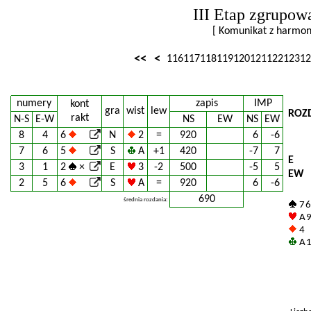
III Etap zgrupow
[ Komunikat z harm
<<
<
116
117
118
119
120
121
122
123
12
numery
zapis
IMP
kont
gra
wist
lew
ROZ
rakt
N-S
E-W
NS
EW
NS
EW
8
4
6
N
2
=
920
6
-6
7
6
5
S
A
+1
420
-7
7
E
3
1
2
×
E
3
-2
500
-5
5
EW
2
5
6
S
A
=
920
6
-6
690
średnia rozdania:
7 6
A 9
4
A 1