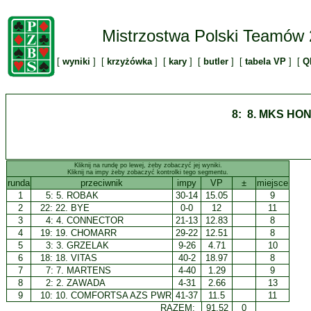
Mistrzostwa Polski Teamów
[
wyniki
] [
krzyżówka
] [
kary
] [
butler
] [
tabela VP
] [
Q
8: 8. MKS H
Kliknij na rundę po lewej, żeby zobaczyć jej wyniki.
Kliknij na impy żeby zobaczyć kontrolki tego segmentu.
runda
przeciwnik
impy
VP
±
miejsce
1
5:
5. ROBAK
30-14
15.05
9
2
22: 22. BYE
0-0
12
11
3
4:
4. CONNECTOR
21-13
12.83
8
4
19:
19. CHOMARR
29-22
12.51
8
5
3:
3. GRZELAK
9-26
4.71
10
6
18:
18. VITAS
40-2
18.97
8
7
7:
7. MARTENS
4-40
1.29
9
8
2:
2. ZAWADA
4-31
2.66
13
9
10:
10. COMFORTSA AZS PWR
41-37
11.5
11
RAZEM:
91.52
0