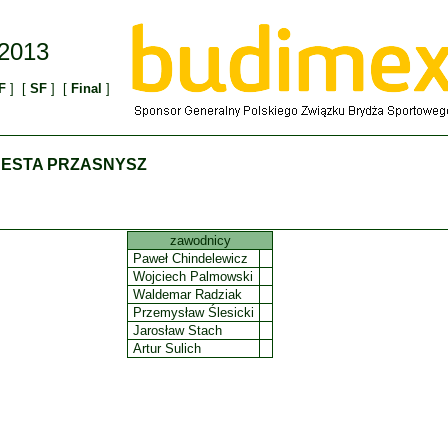
 2013
F
] [
SF
] [
Final
]
ONESTA PRZASNYSZ
zawodnicy
Paweł Chindelewicz
Wojciech Palmowski
Waldemar Radziak
Przemysław Ślesicki
Jarosław Stach
Artur Sulich