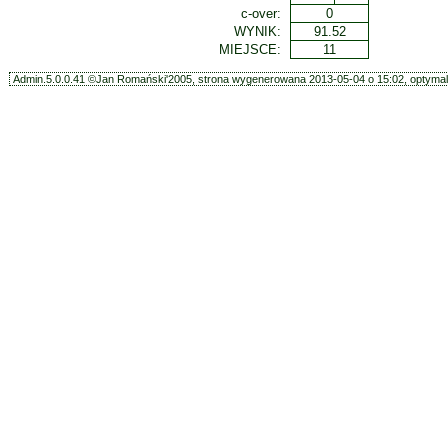
c-over:
0
WYNIK:
91.52
MIEJSCE:
11
Admin.5.0.0.41 ©Jan Romański'2005, strona wygenerowana 2013-05-04 o 15:02, optymali