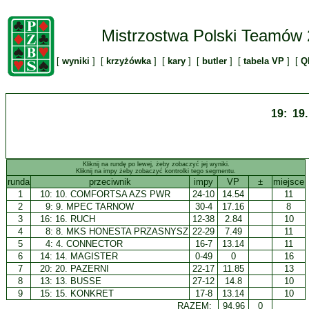
Mistrzostwa Polski Teamów
[
wyniki
] [
krzyżówka
] [
kary
] [
butler
] [
tabela VP
] [
Q
19: 1
Kliknij na rundę po lewej, żeby zobaczyć jej wyniki.
Kliknij na impy żeby zobaczyć kontrolki tego segmentu.
runda
przeciwnik
impy
VP
±
miejsce
1
10:
10. COMFORTSA AZS PWR
24-10
14.54
11
2
9:
9. MPEC TARNOW
30-4
17.16
8
3
16:
16. RUCH
12-38
2.84
10
4
8:
8. MKS HONESTA PRZASNYSZ
22-29
7.49
11
5
4:
4. CONNECTOR
16-7
13.14
11
6
14:
14. MAGISTER
0-49
0
16
7
20:
20. PAZERNI
22-17
11.85
13
8
13:
13. BUSSE
27-12
14.8
10
9
15:
15. KONKRET
17-8
13.14
10
RAZEM:
94.96
0