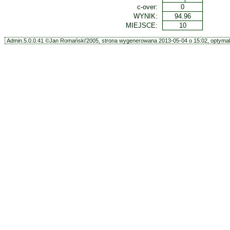
c-over:
0
WYNIK:
94.96
MIEJSCE:
10
Admin.5.0.0.41 ©Jan Romański'2005, strona wygenerowana 2013-05-04 o 15:02, optymali