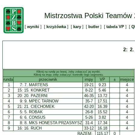
Mistrzostwa Polski Teamów
[
wyniki
] [
krzyżówka
] [
kary
] [
butler
] [
tabela VP
] [
Q
2: 2
Kliknij na rundę po lewej, żeby zobaczyć jej wyniki.
Kliknij na impy żeby zobaczyć kontrolki tego segmentu.
runda
przeciwnik
impy
VP
±
miejsce
1
7:
7. MARTENS
19-21
9.23
4
2
15:
15. KONKRET
8-22
5.46
4
3
20:
20. PAZERNI
46-35
13.72
4
4
9:
9. MPEC TARNOW
35-7
17.51
4
5
21:
21. CIECHOMEK
42-20
16.39
4
6
5:
5. ROBAK
26-8
15.52
4
7
6:
6. CONSUS
5-26
3.82
4
8
8:
8. MKS HONESTA PRZASNYSZ
31-4
17.34
4
9
16:
16. RUCH
33-12
16.18
4
RAZEM:
115.17
0