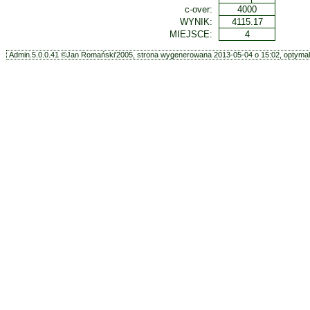
c-over:
4000
WYNIK:
4115.17
MIEJSCE:
4
Admin.5.0.0.41 ©Jan Romański'2005, strona wygenerowana 2013-05-04 o 15:02, optymali