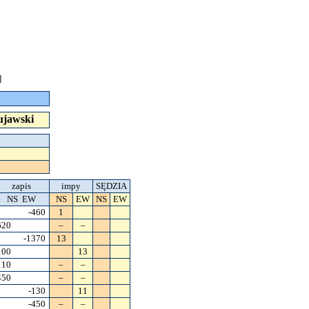
]
ujawski
zapis
impy
SĘDZIA
NS EW
NS
EW
NS
EW
-460
1
620
–
–
-1370
13
100
13
110
–
–
450
–
–
-130
11
-450
–
–