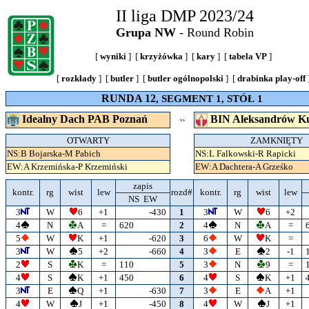
II liga DMP 2023/24
Grupa NW
- Round Robin
[
wyniki
] [
krzyżówka
] [
kary
] [
tabela VP
]
[
rozkłady
] [
butler
] [
butler ogólnopolski
] [
drabinka play-off
RUNDA 12
, SEGMENT 1, STÓŁ 1
Idealny Dach PAB Poznań
BIN Aleksandrów K
VS
OTWARTY
ZAMKNIĘTY
NS:B Bojarska-M Pabich
NS:L Falkowski-R Rapicki
EW:A Krzemińska-P Krzemiński
EW:A Dachtera-A Grześko
zapis
kontr.
rg
wist
lew
rozd#
kontr.
rg
wist
lew
NS EW
3
W
6
+1
-430
1
3
W
6
+2
4
N
A
=
620
2
4
N
A
=
5
W
K
+1
-620
3
6
W
K
=
3
W
5
+2
-660
4
3
E
2
-1
2
S
K
=
110
5
3
N
9
=
4
S
K
+1
450
6
4
S
K
+1
3
E
Q
+1
-630
7
3
E
A
+1
4
W
J
+1
-450
8
4
W
J
+1