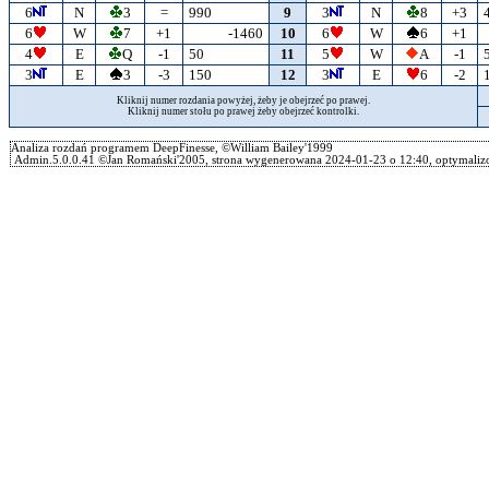
6
N
3
=
990
9
3
N
8
+3
6
W
7
+1
-1460
10
6
W
6
+1
4
E
Q
-1
50
11
5
W
A
-1
3
E
3
-3
150
12
3
E
6
-2
Kliknij numer rozdania powyżej, żeby je obejrzeć po prawej.
Kliknij numer stołu po prawej żeby obejrzeć kontrolki.
Analiza rozdań programem DeepFinesse, ©William Bailey'1999
Admin.5.0.0.41 ©Jan Romański'2005, strona wygenerowana 2024-01-23 o 12:40, optymalizo