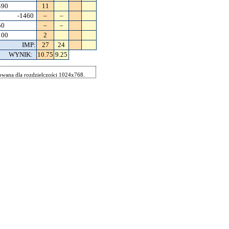
490
11
-1460
–
–
50
–
–
100
2
IMP:
27
24
WYNIK:
10.75
9.25
wana dla rozdzielczości 1024x768.