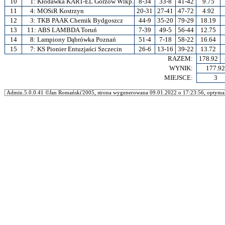
10
1:
Kłodawka KART-EL Gorzów Wlkp.
8-34
33-8
41-42
9.75
11
4:
MOSiR Kostrzyn
20-31
27-41
47-72
4.92
12
3:
TKB PAAK Chemik Bydgoszcz
44-9
35-20
79-29
18.19
13
11:
ABS LAMBDA Toruń
7-39
49-5
56-44
12.75
14
8:
Lampiony Dąbrówka Poznań
51-4
7-18
58-22
16.64
15
7:
KS Pionier Entuzjaści Szczecin
26-6
13-16
39-22
13.72
RAZEM:
178.92
WYNIK:
177.92
MIEJSCE:
3
Admin.5.0.0.41 ©Jan Romański'2005, strona wygenerowana 09.01.2022 o 17:23:56, optymal