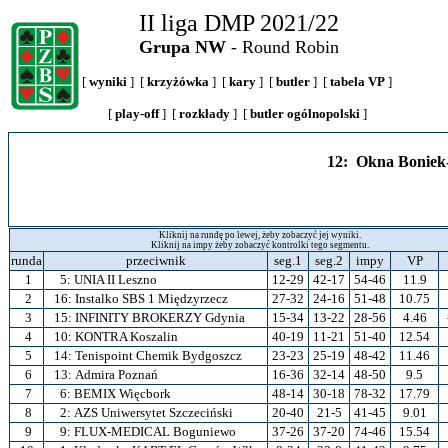
II liga DMP 2021/22
Grupa NW
- Round Robin
[
wyniki
] [
krzyżówka
] [
kary
] [
butler
] [
tabela VP
]
[
play-off
] [
rozkłady
] [
butler ogólnopolski
]
12: Okna Boniek
Kliknij na rundę po lewej, żeby zobaczyć jej wyniki.
Kliknij na impy żeby zobaczyć kontrolki tego segmentu.
runda
przeciwnik
seg.1
seg.2
impy
VP
1
5:
UNIA II Leszno
12-29
42-17
54-46
11.9
2
16:
Instalko SBS 1 Międzyrzecz
27-32
24-16
51-48
10.75
3
15:
INFINITY BROKERZY Gdynia
15-34
13-22
28-56
4.46
4
10:
KONTRA Koszalin
40-19
11-21
51-40
12.54
5
14:
Tenispoint Chemik Bydgoszcz
23-23
25-19
48-42
11.46
6
13:
Admira Poznań
16-36
32-14
48-50
9.5
7
6:
BEMIX Więcbork
48-14
30-18
78-32
17.79
8
2:
AZS Uniwersytet Szczeciński
20-40
21-5
41-45
9.01
9
9:
FLUX-MEDICAL Boguniewo
37-26
37-20
74-46
15.54