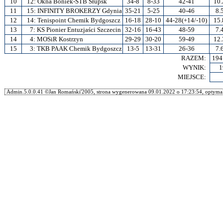
10
12:
Okna Boniek-STB Słupsk
34-8
8-33
42-41
10.
11
15:
INFINITY BROKERZY Gdynia
35-21
5-25
40-46
8.
12
14:
Tenispoint Chemik Bydgoszcz
16-18
28-10
44-28(+14/-10)
15.
13
7:
KS Pionier Entuzjaści Szczecin
32-16
16-43
48-59
7.
14
4:
MOSiR Kostrzyn
29-29
30-20
59-49
12.
15
3:
TKB PAAK Chemik Bydgoszcz
13-5
13-31
26-36
7.
RAZEM:
194
WYNIK:
1
MIEJSCE:
Admin.5.0.0.41 ©Jan Romański'2005, strona wygenerowana 09.01.2022 o 17:23:54, optymal