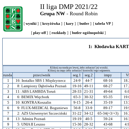
II liga DMP 2021/22
Grupa NW
- Round Robin
[
wyniki
] [
krzyżówka
] [
kary
] [
butler
] [
tabela VP
]
[
play-off
] [
rozkłady
] [
butler ogólnopolski
]
1: Kłodawka KART
Kliknij na rundę po lewej, żeby zobaczyć jej wyniki.
Kliknij na impy żeby zobaczyć kontrolki tego segmentu.
runda
przeciwnik
seg.1
seg.2
impy
V
1
16:
Instalko SBS 1 Międzyrzecz
24-9
44-7
68-16
18.
2
8:
Lampiony Dąbrówka Poznań
19-16
49-11
68-27
17.
3
11:
ABS LAMBDA Toruń
28-33
21-31
49-64
6.
4
6:
BEMIX Więcbork
65-3
30-32
95-35
19.
5
10:
KONTRA Koszalin
9-15
26-4
35-19
13.
6
9:
FLUX-MEDICAL Boguniewo
56-8
33-9
89-17
19.
7
2:
AZS Uniwersytet Szczeciński
31-22
34-12
65-34(+3/+3)
16.
8
13:
Admira Poznań
19-19
40-5
59-24
16.
9
5:
UNIA II Leszno
15-36
28-32
43-68
4.