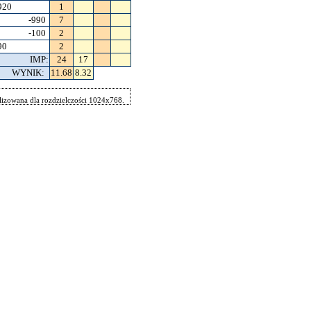
920
1
-990
7
-100
2
90
2
IMP:
24
17
WYNIK:
11.68
8.32
izowana dla rozdzielczości 1024x768.