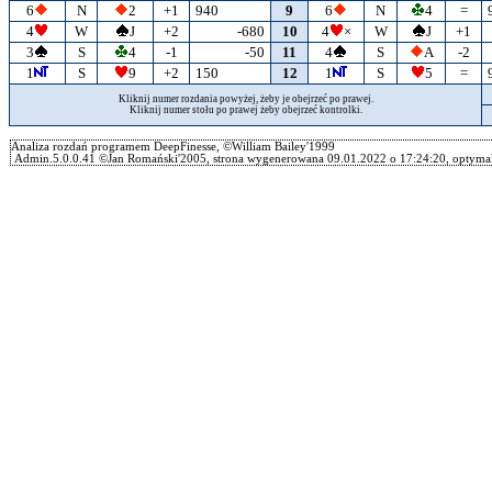
6
N
2
+1
940
9
6
N
4
=
4
W
J
+2
-680
10
4
×
W
J
+1
3
S
4
-1
-50
11
4
S
A
-2
1
S
9
+2
150
12
1
S
5
=
Kliknij numer rozdania powyżej, żeby je obejrzeć po prawej.
Kliknij numer stołu po prawej żeby obejrzeć kontrolki.
Analiza rozdań programem DeepFinesse, ©William Bailey'1999
Admin.5.0.0.41 ©Jan Romański'2005, strona wygenerowana 09.01.2022 o 17:24:20, optymal