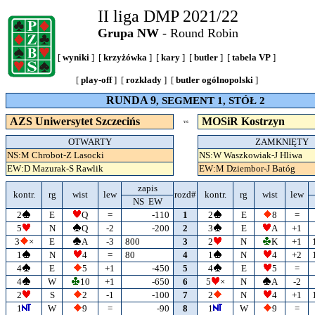
II liga DMP 2021/22
Grupa NW
- Round Robin
[
wyniki
] [
krzyżówka
] [
kary
] [
butler
] [
tabela VP
]
[
play-off
] [
rozkłady
] [
butler ogólnopolski
]
RUNDA 9
, SEGMENT 1, STÓŁ 2
AZS Uniwersytet Szczecińs
MOSiR Kostrzyn
VS
OTWARTY
ZAMKNIĘTY
NS:M Chrobot-Z Lasocki
NS:W Waszkowiak-J Hliwa
EW:D Mazurak-S Rawlik
EW:M Dziembor-J Batóg
zapis
kontr.
rg
wist
lew
rozd#
kontr.
rg
wist
lew
NS EW
2
E
Q
=
-110
1
2
E
8
=
5
N
Q
-2
-200
2
3
E
A
+1
3
×
E
A
-3
800
3
2
N
K
+1
1
N
4
=
80
4
1
N
4
+2
4
E
5
+1
-450
5
4
E
5
=
4
W
10
+1
-650
6
5
×
N
A
-2
2
S
2
-1
-100
7
2
N
4
+1
1
W
9
=
-90
8
1
W
9
=