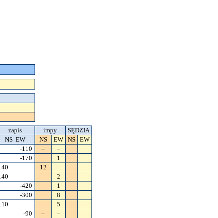
zapis
impy
SĘDZIA
NS EW
NS
EW
NS
EW
-110
–
–
-170
1
140
12
140
2
-420
1
-300
8
110
5
-90
–
–