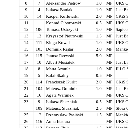
8
7
Aleksander Pietrow
1.0
MP
UKS O
9
4
Łukasz Baniak
1.0
MP
Just 
10
14
Kacper Kuflowski
2.0
MP
CKiS S
11
11
Konrad Ciborowski
0.5
MP
UKS O
12
106
Tomasz Ustrzycki
1.0
MP
Sapic
13
13
Krzysztof Piotrowski
1.5
MP
Just 
14
111
Kinga Kowal
1.0
MP
UKS O
15
103
Dominik Rajtar
2.0
MP
Mankie
16
115
Janusz Rżewski
5.0
MP
17
10
Albert Mosiałek
MP
Just 
18
8
Marta Armuła
1.0
MP
II LO 
19
5
Rafał Skalny
0.5
MP
20
114
Franciszek Kurlit
2.0
MP
CKiS S
21
104
Mateusz Dominik
1.0
MP
Just 
22
16
Agata Warunek
MP
UKS O
23
9
Łukasz Słuszniak
0.5
MP
UKS O
109
Mateusz Słuszniak
2.5
MP
Sfora 
25
12
Przemysław Pasiński
1.5
MP
Mankie
26
116
Anna Basiura
MP
UKS O