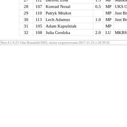
27
112
Bartosz Żbik
1.5
MP
Mankie
28
107
Konrad Nosal
0.5
MP
UKS O
29
110
Patryk Mrukot
MP
Just 
30
113
Lech Adamus
1.0
MP
Just 
31
105
Adam Kapuśniak
MP
32
108
Julia Grodzka
2.0
LU
MKBS 
Pary.4.1.0.25 ©Jan Romański'2005, strona wygenerowana 2017-11-25 o 20:39:42