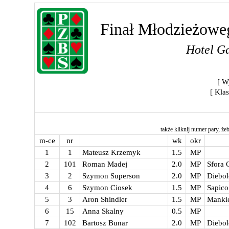
Finał Młodzieżowe
Hotel Ga
[ W
[ Kla
także kliknij numer pary, żeb
m-ce
nr
wk
okr
1
1
Mateusz Krzemyk
1.5
MP
2
101
Roman Madej
2.0
MP
Sfora 
3
2
Szymon Superson
2.0
MP
Diebol
4
6
Szymon Ciosek
1.5
MP
Sapic
5
3
Aron Shindler
1.5
MP
Mankie
6
15
Anna Skalny
0.5
MP
7
102
Bartosz Bunar
2.0
MP
Diebol