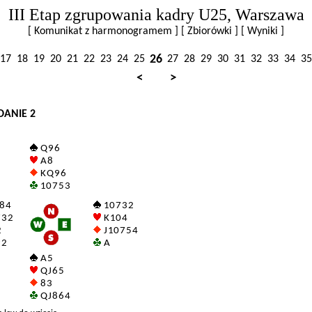
III Etap zgrupowania kadry U25, Warszawa
[ Komunikat z harmonogramem ]
[ Zbiorówki ]
[ Wyniki ]
26
17
18
19
20
21
22
23
24
25
27
28
29
30
31
32
33
34
35
<
>
DANIE 2
Q 9 6
A 8
K Q 9 6
10 7 5 3
 8 4
10 7 3 2
 3 2
K 10 4
2
J 10 7 5 4
 2
A
A 5
Q J 6 5
8 3
Q J 8 6 4