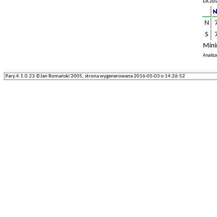
Liczb
N
S
Mini
Analiz
Pary.4.1.0.23 ©Jan Romański'2005, strona wygenerowana 2016-05-03 o 14:26:52