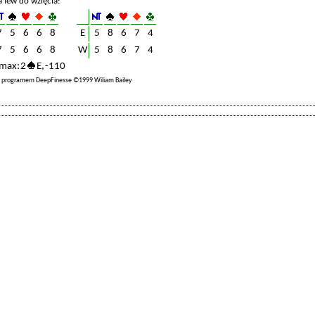
a lew do wzięcia:
7
5
6
6
8
E
5
8
6
7
4
7
5
6
6
8
W
5
8
6
7
4
max: 2
E, -110
a programem DeepFinesse ©1999 Wiliam Bailey