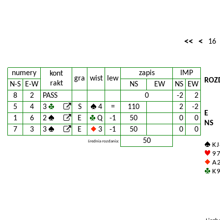
<<
<
16
numery
zapis
IMP
kont
gra
wist
lew
ROZ
rakt
N-S
E-W
NS
EW
NS
EW
8
2
PASS
0
-2
2
5
4
3
S
4
=
110
2
-2
E
1
6
2
E
Q
-1
50
0
0
NS
7
3
3
E
3
-1
50
0
0
50
średnia rozdania:
K J
9 7
A 
K 9