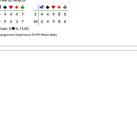
a lew do wzięcia:
8
9
4
4
7
E
4
4
9
8
6
8
9
4
3
7
W
4
4
9
8
6
max: 3
S, +140
a programem DeepFinesse ©1999 Wiliam Bailey