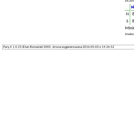
Liczb
N
S
Mini
Analiz
Pary.4.1.0.23 ©Jan Romański'2005, strona wygenerowana 2016-05-03 o 14:26:52