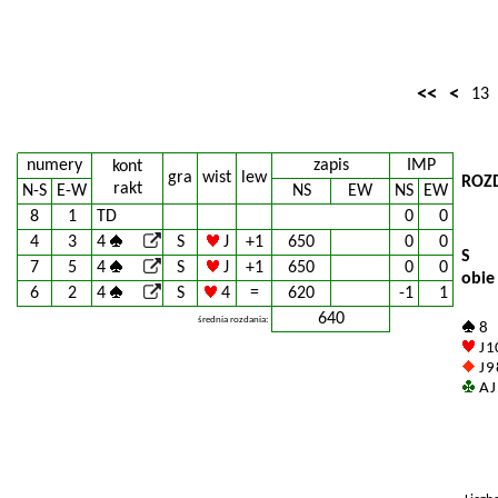
<<
<
13
numery
zapis
IMP
kont
gra
wist
lew
ROZ
rakt
N-S
E-W
NS
EW
NS
EW
8
1
TD
0
0
4
3
4
S
J
+1
650
0
0
S
7
5
4
S
J
+1
650
0
0
obie
6
2
4
S
4
=
620
-1
1
640
średnia rozdania:
8
J 1
J 9 
A J