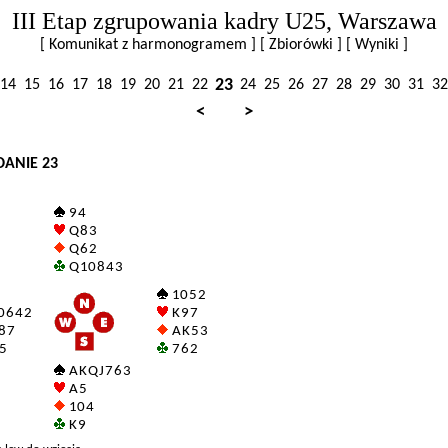
III Etap zgrupowania kadry U25, Warszawa
[ Komunikat z harmonogramem ]
[ Zbiorówki ]
[ Wyniki ]
23
14
15
16
17
18
19
20
21
22
24
25
26
27
28
29
30
31
32
<
>
DANIE 23
9 4
Q 8 3
Q 6 2
Q 10 8 4 3
10 5 2
0 6 4 2
K 9 7
8 7
A K 5 3
 5
7 6 2
A K Q J 7 6 3
A 5
10 4
K 9