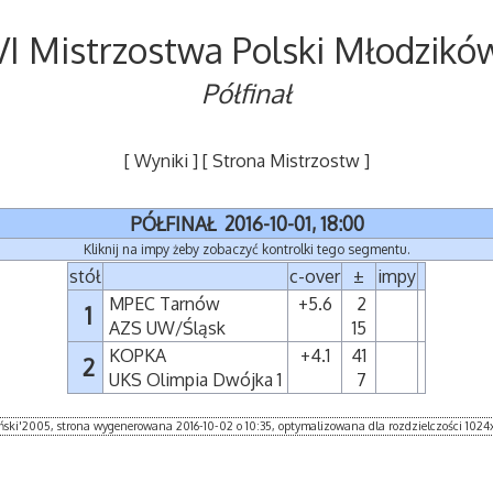
VI Mistrzostwa Polski Młodzikó
Półfinał
[ Wyniki ]
[ Strona Mistrzostw ]
PÓŁFINAŁ 2016-10-01, 18:00
Kliknij na impy żeby zobaczyć kontrolki tego segmentu.
stół
c-over
±
impy
MPEC Tarnów
+5.6
2
1
AZS UW/Śląsk
15
KOPKA
+4.1
41
2
UKS Olimpia Dwójka 1
7
ki'2005, strona wygenerowana 2016-10-02 o 10:35, optymalizowana dla rozdzielczości 1024