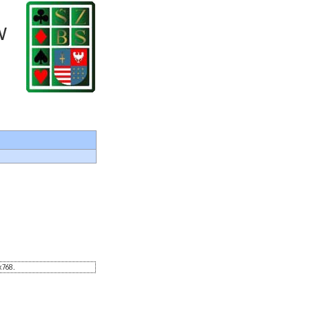
w
x768.