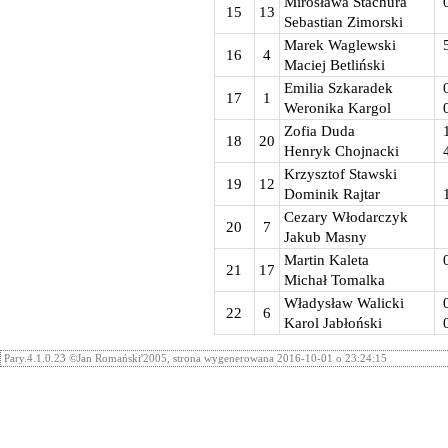
Mirosława Stachura
15
13
Sebastian Zimorski
Marek Waglewski
16
4
Maciej Betliński
Emilia Szkaradek
17
1
Weronika Kargol
Zofia Duda
18
20
Henryk Chojnacki
Krzysztof Stawski
19
12
Dominik Rajtar
Cezary Włodarczyk
20
7
Jakub Masny
Martin Kaleta
21
17
Michał Tomalka
Władysław Walicki
22
6
Karol Jabłoński
Pary.4.1.0.23 ©Jan Romański'2005, strona wygenerowana 2016-10-01 o 23:24:15