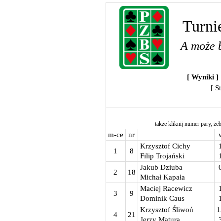
Turni
A może b
[ Wyniki ]
[ S
także kliknij numer pary, żeb
m-ce
nr
Krzysztof Cichy
1
8
Filip Trojański
Jakub Dziuba
2
18
Michał Kapała
Maciej Racewicz
3
9
Dominik Caus
Krzysztof Śliwoń
1
4
21
Jerzy Matura