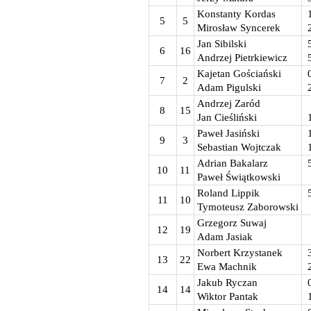
Konstanty Kordas
5
5
Mirosław Syncerek
Jan Sibilski
6
16
Andrzej Pietrkiewicz
Kajetan Gościański
7
2
Adam Pigulski
Andrzej Zaród
8
15
Jan Cieśliński
Paweł Jasiński
9
3
Sebastian Wojtczak
Adrian Bakalarz
10
11
Paweł Świątkowski
Roland Lippik
11
10
Tymoteusz Zaborowski
Grzegorz Suwaj
12
19
Adam Jasiak
Norbert Krzystanek
13
22
Ewa Machnik
Jakub Ryczan
14
14
Wiktor Pantak