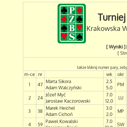
Turniej
Krakowska W
[ Wyniki ]
[ St
także kliknij numer pary, żeby
m-ce
nr
wk
okr
Marta Sikora
2.5
1
47
PM
Adam Walczyński
5.0
Józef Myć
7.0
2
24
LU
Jarosław Kaczorowski
12.0
Marek Heichel
3.0
3
38
MP
Adam Cichoń
2.0
Paweł Kowalski
7.0
4
59
SW