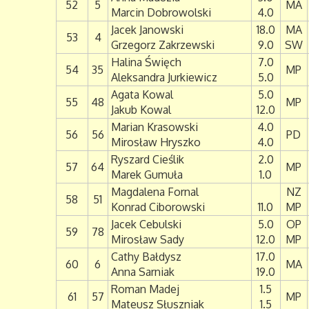
52
5
MA
Marcin Dobrowolski
4.0
Jacek Janowski
18.0
MA
53
4
Grzegorz Zakrzewski
9.0
SW
Halina Święch
7.0
54
35
MP
Aleksandra Jurkiewicz
5.0
Agata Kowal
5.0
55
48
MP
Jakub Kowal
12.0
Marian Krasowski
4.0
56
56
PD
Mirosław Hryszko
4.0
Ryszard Cieślik
2.0
57
64
MP
Marek Gumuła
1.0
Magdalena Fornal
NZ
58
51
Konrad Ciborowski
11.0
MP
Jacek Cebulski
5.0
OP
59
78
Mirosław Sady
12.0
MP
Cathy Bałdysz
17.0
60
6
MA
Anna Sarniak
19.0
Roman Madej
1.5
61
57
MP
Mateusz Słuszniak
1.5