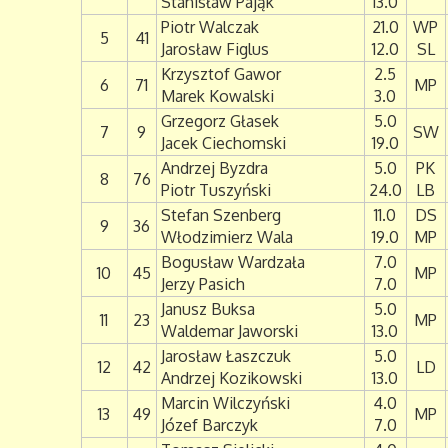
Stanisław Pająk
13.0
Piotr Walczak
21.0
WP
5
41
Jarosław Figlus
12.0
SL
Krzysztof Gawor
2.5
6
71
MP
Marek Kowalski
3.0
Grzegorz Głasek
5.0
7
9
SW
Jacek Ciechomski
19.0
Andrzej Byzdra
5.0
PK
8
76
Piotr Tuszyński
24.0
LB
Stefan Szenberg
11.0
DS
9
36
Włodzimierz Wala
19.0
MP
Bogusław Wardzała
7.0
10
45
MP
Jerzy Pasich
7.0
Janusz Buksa
5.0
11
23
MP
Waldemar Jaworski
13.0
Jarosław Łaszczuk
5.0
12
42
LD
Andrzej Kozikowski
13.0
Marcin Wilczyński
4.0
13
49
MP
Józef Barczyk
7.0