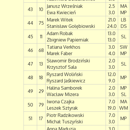
Janusz Wrześniak
2.5
MA
43
10
Ewa Kwiecień
3.0
MP
Marek Witek
21.0
LB
44
75
Stanisław Gołębiowski
24.0
DS
Adam Robak
13.0
45
11
SL
Zbigniew Papierniak
13.0
Tatiana Verkhos
3.0
SW
46
68
Marek Faber
4.0
MP
Sławomir Brodziński
2.0
47
13
SL
Krzysztof Sala
3.0
Ryszard Woliński
12.0
48
18
MP
Ryszard Jaśkiewicz
9.0
Halina Samborek
2.0
MP
49
29
Wacław Mizera
3.0
SL
Iwona Czajka
7.0
MA
50
79
Leszek Sztyrak
19.0
WM
Piotr Radzikowski
7.0
51
17
MP
Michał Tuszyński
3.0
Anna Maduzia
3.0