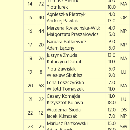
Tomasz Sielicki
4.0
14
72
MA
Piotr Jurek
18.0
Agnieszka Pietrzyk
4.0
15
40
OP
Andrzej Pawlak
13.0
Marzena Kwiecińska-Wilk
4.0
16
44
MP
Małgorzata Praszałowicz
5.0
Barbara Batkiewicz
9.0
17
20
MP
Adam Łączny
5.0
Justyna Żmuda
13.0
18
26
MA
Katarzyna Dufrat
11.0
Piotr Zawiślak
5.0
19
8
LU
Wiesław Skubisz
9.0
Lena Leszczyńska
7.0
20
58
MA
Witold Tomaszek
11.0
Cezary Komajda
11.0
21
22
LU
Krzysztof Kujawa
18.0
Waldemar Siuda
12.0
DS
22
12
Jacek Klimczak
7.0
MP
Mariusz Bartkowski
15.0
23
25
SW
Adam Suwik
18.0