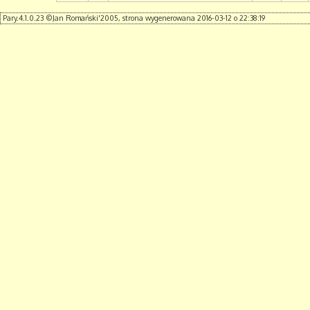
Pary.4.1.0.23 ©Jan Romański'2005, strona wygenerowana 2016-03-12 o 22:38:19