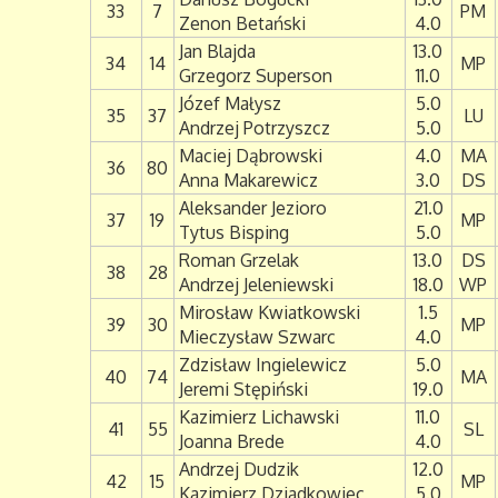
33
7
PM
Zenon Betański
4.0
Jan Blajda
13.0
34
14
MP
Grzegorz Superson
11.0
Józef Małysz
5.0
35
37
LU
Andrzej Potrzyszcz
5.0
Maciej Dąbrowski
4.0
MA
36
80
Anna Makarewicz
3.0
DS
Aleksander Jezioro
21.0
37
19
MP
Tytus Bisping
5.0
Roman Grzelak
13.0
DS
38
28
Andrzej Jeleniewski
18.0
WP
Mirosław Kwiatkowski
1.5
39
30
MP
Mieczysław Szwarc
4.0
Zdzisław Ingielewicz
5.0
40
74
MA
Jeremi Stępiński
19.0
Kazimierz Lichawski
11.0
41
55
SL
Joanna Brede
4.0
Andrzej Dudzik
12.0
42
15
MP
Kazimierz Dziadkowiec
5.0