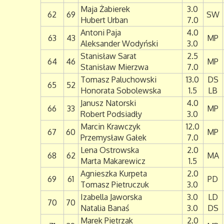
Maja Żabierek
3.0
62
69
SW
Hubert Urban
7.0
Antoni Paja
4.0
63
43
MP
Aleksander Wodyński
3.0
Stanisław Sarat
2.5
64
46
MP
Stanisław Mierzwa
7.0
Tomasz Paluchowski
13.0
DS
65
52
Honorata Sobolewska
1.5
LB
Janusz Natorski
4.0
66
33
MP
Robert Podsiadły
3.0
Marcin Krawczyk
12.0
67
60
MP
Przemysław Gałek
7.0
Lena Ostrowska
2.0
68
62
MA
Marta Makarewicz
1.5
Agnieszka Kurpeta
2.0
69
61
PD
Tomasz Pietruczuk
3.0
Izabella Jaworska
3.0
LD
70
70
Natalia Banaś
3.0
DS
Marek Pietrzak
2.0