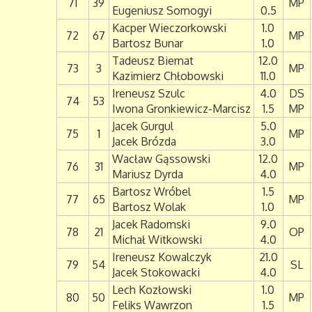
71
39
MP
Eugeniusz Somogyi
0.5
Kacper Wieczorkowski
1.0
72
67
MP
Bartosz Bunar
1.0
Tadeusz Biernat
12.0
73
3
MP
Kazimierz Chłobowski
11.0
Ireneusz Szulc
4.0
DS
74
53
Iwona Gronkiewicz-Marcisz
1.5
MP
Jacek Gurgul
5.0
75
1
MP
Jacek Brózda
3.0
Wacław Gąssowski
12.0
76
31
MP
Mariusz Dyrda
4.0
Bartosz Wróbel
1.5
77
65
MP
Bartosz Wolak
1.0
Jacek Radomski
9.0
78
21
OP
Michał Witkowski
4.0
Ireneusz Kowalczyk
21.0
79
54
SL
Jacek Stokowacki
4.0
Lech Kozłowski
1.0
80
50
MP
Feliks Wawrzon
1.5