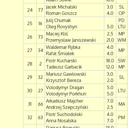
Jacek Michalski
3.0
SL
24
77
Roman Goszcz
4.0
OP
Julij Chumak
PD
25
16
Oleg Rovyshyn
5.0
LTU
Maciej Kliś
2.5
MP
26
73
Przemysław Janiszewski
21.0
WM
Waldemar Rybka
4.0
27
34
MP
Rafał Śmiałek
4.0
Piotr Kucharski
18.0
SW
28
2
Tadeusz Garbacik
12.0
MP
Mariusz Gawłowski
3.0
29
32
SL
Krzysztof Bereza
2.0
Volodymyr Dragan
5.0
30
27
LTU
Volodymyr Porkhun
5.0
Arkadiusz Majcher
7.0
31
66
MA
Andrzej Szepczyński
2.5
Piotr Suchodolski
4.0
32
63
PM
Anna Nosalska
7.0
Dariusz Bogucki
13.0