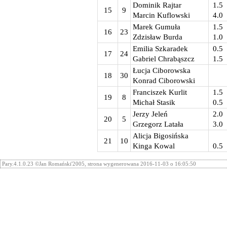
Dominik Rajtar
1.5
15
9
Marcin Kuflowski
4.0
Marek Gumuła
1.5
16
23
Zdzisław Burda
1.0
Emilia Szkaradek
0.5
17
24
Gabriel Chrabąszcz
1.5
Łucja Ciborowska
18
30
Konrad Ciborowski
Franciszek Kurlit
1.5
19
8
Michał Stasik
0.5
Jerzy Jeleń
2.0
20
5
Grzegorz Latała
3.0
Alicja Bigosińska
21
10
Kinga Kowal
0.5
Pary.4.1.0.23 ©Jan Romański'2005, strona wygenerowana 2016-11-03 o 16:05:50