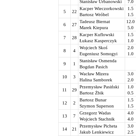
Stanisław Urbanowski
7.0
Kacper Wieczorkowski
1.5
5
22
Bartosz Wróbel
1.5
Tadeusz Biernat
12.0
6
27
Marek Kiepura
5.0
Kacper Kuflowski
1.5
7
28
Łukasz Kasperczyk
1.0
Wojciech Skoś
2.0
8
4
Eugeniusz Somogyi
1.0
Stanisław Osmenda
9
1
Bogdan Pasich
Wacław Mizera
3.0
10
3
Halina Samborek
2.0
Przemysław Pasiński
1.0
11
29
Bartosz Żbik
0.5
Bartosz Bunar
1.5
12
2
Szymon Superson
1.5
Grzegorz Wadas
4.0
13
7
Wojciech Stachnik
4.0
Przemysław Picheta
3.0
14
21
Jakub Lenkiewicz
2.5