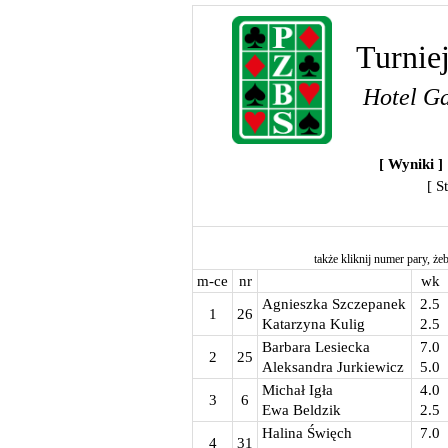
Turnie
Hotel Ga
[ Wyniki ]
[ S
także kliknij numer pary, żeb
m-ce
nr
wk
Agnieszka Szczepanek
2.5
1
26
Katarzyna Kulig
2.5
Barbara Lesiecka
7.0
2
25
Aleksandra Jurkiewicz
5.0
Michał Igła
4.0
3
6
Ewa Beldzik
2.5
Halina Święch
7.0
4
31