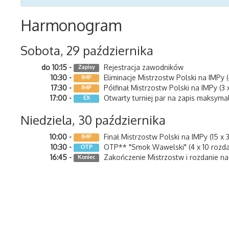
Harmonogram
Sobota, 29 października
do 10:15
Rejestracja zawodników
Zapisy
10:30
Eliminacje Mistrzostw Polski na IMPy (
IMP
17:30
Półfinał Mistrzostw Polski na IMPy (3 
IMP
17:00
Otwarty turniej par na zapis maksyma
EX
Niedziela, 30 października
10:00
Finał Mistrzostw Polski na IMPy (15 x 
IMP
10:30
OTP** "Smok Wawelski" (4 x 10 rozda
OTP
16:45
Zakończenie Mistrzostw i rozdanie n
Koniec