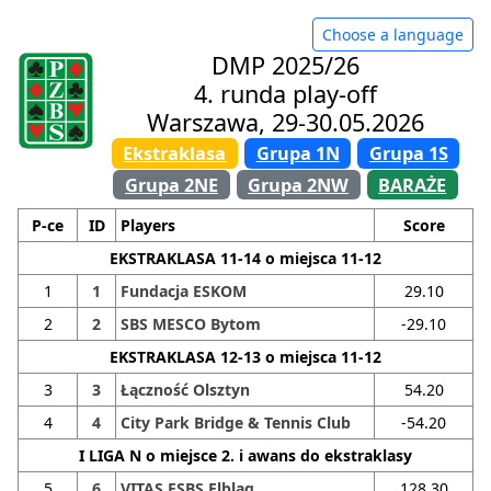
Choose a language
DMP 2025/26
4. runda play-off
Warszawa, 29-30.05.2026
Ekstraklasa
Grupa 1N
Grupa 1S
Grupa 2NE
Grupa 2NW
BARAŻE
P-ce
ID
Players
Score
EKSTRAKLASA 11-14 o miejsca 11-12
1
1
Fundacja ESKOM
29.10
2
2
SBS MESCO Bytom
-29.10
EKSTRAKLASA 12-13 o miejsca 11-12
3
3
Łączność Olsztyn
54.20
4
4
City Park Bridge & Tennis Club
-54.20
I LIGA N o miejsce 2. i awans do ekstraklasy
5
6
VITAS ESBS Elbląg
128.30