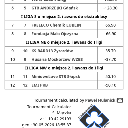
6
5
GTB ANDRZEJKI Gdańsk
-128.30
I LIGA S o miejsce 2. i awans do ekstraklasy
7
7
FREEECO Chemik LUBLIN
66.90
8
8
Fundacja Mała Ojczyzna
-66.90
II LIGA NE o miejsce 2. i awans do I ligi
9
10
KS BARD13 Żyrardów
35.70
10
9
Husaria Moskorzew WZBS
-37.70
II LIGA NW o miejsce 2. i awans do I ligi
11
11
MinioweLove STB Słupsk
50.10
12
12
EMI PKB
-50.10
mail_outline
Tournament calculated by
Paweł Hulanicki
Tournament Calculator
S. Mączka
v.:
1.10.42.29193
gen.:
30-05-2026 18:55:37