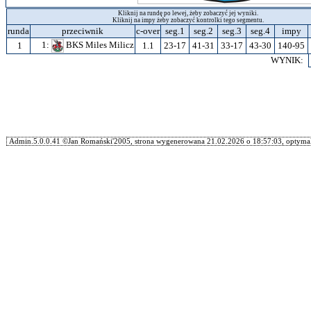
Kliknij na rundę po lewej, żeby zobaczyć jej wyniki.
Kliknij na impy żeby zobaczyć kontrolki tego segmentu.
runda
przeciwnik
c-over
seg.1
seg.2
seg.3
seg.4
impy
1:
BKS Miles Milicz
1
1.1
23-17
41-31
33-17
43-30
140-95
WYNIK:
Admin.5.0.0.41 ©Jan Romański'2005, strona wygenerowana 21.02.2026 o 18:57:03, optymal