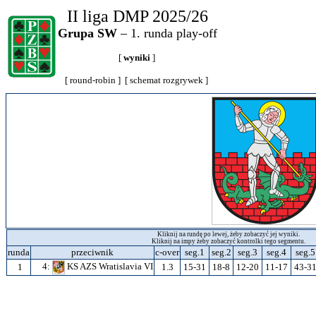
II liga DMP 2025/26
Grupa SW
– 1. runda play-off
[
wyniki
]
[
round-robin
] [
schemat rozgrywek
]
Kliknij na rundę po lewej, żeby zobaczyć jej wyniki.
Kliknij na impy żeby zobaczyć kontrolki tego segmentu.
runda
przeciwnik
c-over
seg.1
seg.2
seg.3
seg.4
seg.5
4:
KS AZS Wratislavia VI
1
1.3
15-31
18-8
12-20
11-17
43-3