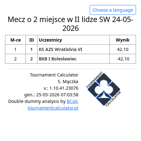
Choose a language
Mecz o 2 miejsce w II lidze SW 24-05-
2026
M-ce
ID
Uczestnicy
Wynik
1
1
KS AZS Wratislvia VI
42.10
2
2
BKB I Bolesławiec
-42.10
Tournament Calculator
S. Mączka
v.:
1.10.41.23076
gen.:
25-05-2026 07:03:58
Double-dummy analysis by
BCalc
tournamentcalculator.pl