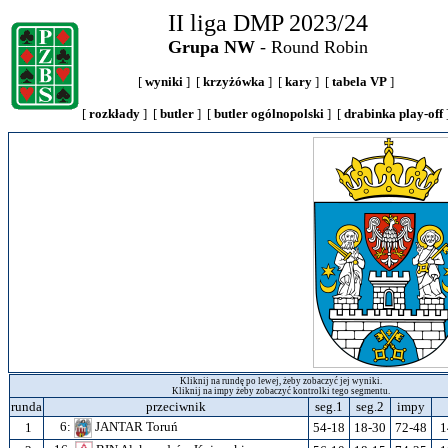
II liga DMP 2023/24
Grupa NW
- Round Robin
[
wyniki
] [
krzyżówka
] [
kary
] [
tabela VP
]
[
rozkłady
] [
butler
] [
butler ogólnopolski
] [
drabinka play-off
Kliknij na rundę po lewej, żeby zobaczyć jej wyniki.
Kliknij na impy żeby zobaczyć kontrolki tego segmentu.
runda
przeciwnik
seg.1
seg.2
impy
6:
JANTAR Toruń
1
54-18
18-30
72-48
1