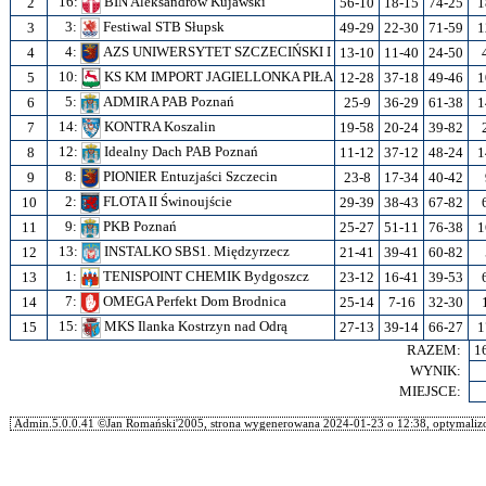
16:
BIN Aleksandrów Kujawski
2
56-10
18-15
74-25
1
3:
Festiwal STB Słupsk
3
49-29
22-30
71-59
1
4:
AZS UNIWERSYTET SZCZECIŃSKI I
4
13-10
11-40
24-50
10:
KS KM IMPORT JAGIELLONKA PIŁA
5
12-28
37-18
49-46
1
5:
ADMIRA PAB Poznań
6
25-9
36-29
61-38
1
14:
KONTRA Koszalin
7
19-58
20-24
39-82
12:
Idealny Dach PAB Poznań
8
11-12
37-12
48-24
1
8:
PIONIER Entuzjaści Szczecin
9
23-8
17-34
40-42
2:
FLOTA II Świnoujście
10
29-39
38-43
67-82
9:
PKB Poznań
11
25-27
51-11
76-38
1
13:
INSTALKO SBS1. Międzyrzecz
12
21-41
39-41
60-82
1:
TENISPOINT CHEMIK Bydgoszcz
13
23-12
16-41
39-53
7:
OMEGA Perfekt Dom Brodnica
14
25-14
7-16
32-30
15:
MKS Ilanka Kostrzyn nad Odrą
15
27-13
39-14
66-27
1
RAZEM:
1
WYNIK:
MIEJSCE:
Admin.5.0.0.41 ©Jan Romański'2005, strona wygenerowana 2024-01-23 o 12:38, optymalizo