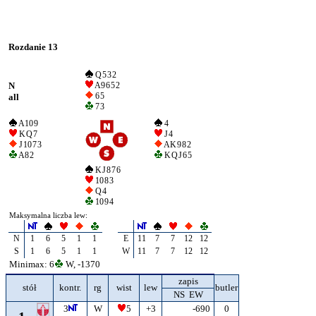
Rozdanie 13
Q 5 3 2
N
A 9 6 5 2
6 5
all
7 3
A 10 9
4
K Q 7
J 4
J 10 7 3
A K 9 8 2
A 8 2
K Q J 6 5
K J 8 7 6
10 8 3
Q 4
10 9 4
Maksymalna liczba lew:
N
1
6
5
1
1
E
11
7
7
12
12
S
1
6
5
1
1
W
11
7
7
12
12
Minimax: 6
W, -1370
zapis
stół
kontr.
rg
wist
lew
butler
NS EW
3
W
5
+3
-690
0