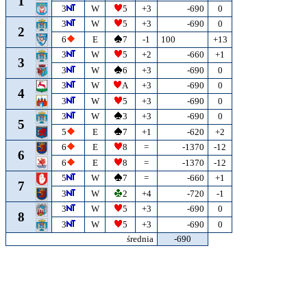
1
3
W
5
+3
-690
0
3
W
5
+3
-690
0
2
6
E
7
-1
100
+13
3
W
5
+2
-660
+1
3
3
W
6
+3
-690
0
3
W
A
+3
-690
0
4
3
W
5
+3
-690
0
3
W
3
+3
-690
0
5
5
E
7
+1
-620
+2
6
E
8
=
-1370
-12
6
6
E
8
=
-1370
-12
5
W
7
=
-660
+1
7
3
W
2
+4
-720
-1
3
W
5
+3
-690
0
8
3
W
5
+3
-690
0
średnia
-690