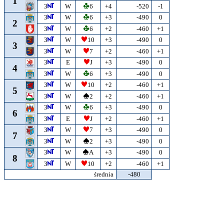
1
3
W
6
+4
-520
-1
3
W
6
+3
-490
0
2
3
W
6
+2
-460
+1
3
W
10
+3
-490
0
3
3
W
7
+2
-460
+1
3
E
J
+3
-490
0
4
3
W
6
+3
-490
0
3
W
10
+2
-460
+1
5
3
W
2
+2
-460
+1
3
W
6
+3
-490
0
6
3
E
J
+2
-460
+1
3
W
7
+3
-490
0
7
3
W
2
+3
-490
0
3
W
A
+3
-490
0
8
3
W
10
+2
-460
+1
średnia
-480