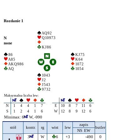
Rozdanie 1
A Q 9 2
N
Q 10 9 7 3
none
K J 8 6
8 6
K J 7 5
A 8 5
K 6 4
A K Q 9 8 6
10 7 2
A Q
10 5 4
10 4 3
J 2
J 5 4 3
9 7 3 2
Maksymalna liczba lew:
N
1
4
4
1
7
E
10
8
7
11
6
S
1
2
4
1
6
W
12
8
9
12
6
Minimax: 6
W, -990
zapis
stół
kontr.
rg
wist
lew
butler
NS EW
3
W
6
+3
-490
0