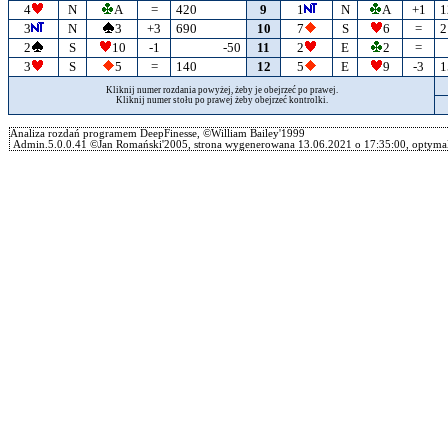
4
N
A
=
420
9
1
N
A
+1
1
3
N
3
+3
690
10
7
S
6
=
2
2
S
10
-1
-50
11
2
E
2
=
3
S
5
=
140
12
5
E
9
-3
1
Kliknij numer rozdania powyżej, żeby je obejrzeć po prawej.
Kliknij numer stołu po prawej żeby obejrzeć kontrolki.
Analiza rozdań programem DeepFinesse, ©William Bailey'1999
Admin.5.0.0.41 ©Jan Romański'2005, strona wygenerowana 13.06.2021 o 17:35:00, optymal