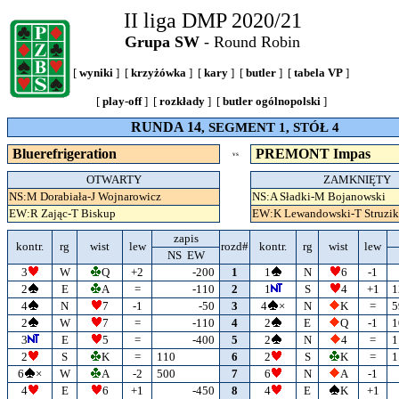
II liga DMP 2020/21
Grupa SW
- Round Robin
[
wyniki
] [
krzyżówka
] [
kary
] [
butler
] [
tabela VP
]
[
play-off
] [
rozkłady
] [
butler ogólnopolski
]
RUNDA 14
, SEGMENT 1, STÓŁ 4
Bluerefrigeration
PREMONT Impas
VS
OTWARTY
ZAMKNIĘTY
NS:M Dorabiała-J Wojnarowicz
NS:A Sładki-M Bojanowski
EW:R Zając-T Biskup
EW:K Lewandowski-T Struzik
zapis
kontr.
rg
wist
lew
rozd#
kontr.
rg
wist
lew
NS EW
3
W
Q
+2
-200
1
1
N
6
-1
2
E
A
=
-110
2
1
S
4
+1
1
4
N
7
-1
-50
3
4
×
N
K
=
5
2
W
7
=
-110
4
2
E
Q
-1
1
3
E
5
=
-400
5
2
N
4
=
1
2
S
K
=
110
6
2
S
K
=
1
6
×
W
A
-2
500
7
6
N
A
-1
4
E
6
+1
-450
8
4
E
K
+1