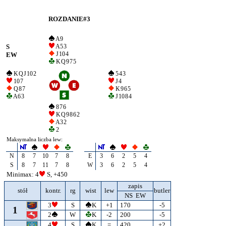
ROZDANIE#3
A 9
S
A 5 3
J 10 4
EW
K Q 9 7 5
K Q J 10 2
5 4 3
10 7
J 4
Q 8 7
K 9 6 5
A 6 3
J 10 8 4
8 7 6
K Q 9 8 6 2
A 3 2
2
Maksymalna liczba lew:
N
8
7
10
7
8
E
3
6
2
5
4
S
8
7
11
7
8
W
3
6
2
5
4
Minimax: 4
S, +450
zapis
stół
kontr.
rg
wist
lew
butler
NS EW
3
S
K
+1
170
-5
1
2
W
K
-2
200
-5
4
S
K
=
420
+2