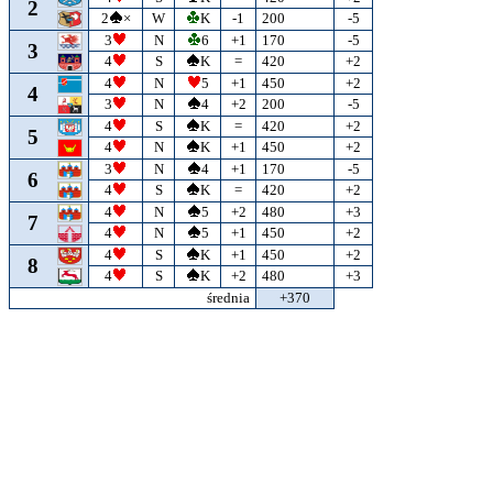
2
2
×
W
K
-1
200
-5
3
N
6
+1
170
-5
3
4
S
K
=
420
+2
4
N
5
+1
450
+2
4
3
N
4
+2
200
-5
4
S
K
=
420
+2
5
4
N
K
+1
450
+2
3
N
4
+1
170
-5
6
4
S
K
=
420
+2
4
N
5
+2
480
+3
7
4
N
5
+1
450
+2
4
S
K
+1
450
+2
8
4
S
K
+2
480
+3
średnia
+370