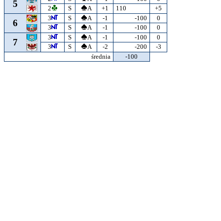
5
2
S
A
+1
110
+5
3
S
A
-1
-100
0
6
3
S
A
-1
-100
0
3
S
A
-1
-100
0
7
3
S
A
-2
-200
-3
średnia
-100