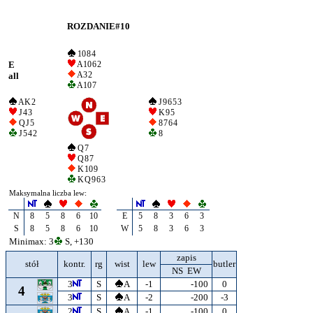
ROZDANIE#10
10 8 4
E
A 10 6 2
A 3 2
all
A 10 7
A K 2
J 9 6 5 3
J 4 3
K 9 5
Q J 5
8 7 6 4
J 5 4 2
8
Q 7
Q 8 7
K 10 9
K Q 9 6 3
Maksymalna liczba lew:
N
8
5
8
6
10
E
5
8
3
6
3
S
8
5
8
6
10
W
5
8
3
6
3
Minimax: 3
S, +130
zapis
stół
kontr.
rg
wist
lew
butler
NS EW
3
S
A
-1
-100
0
4
3
S
A
-2
-200
-3
2
S
A
-1
-100
0