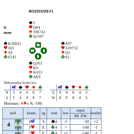
ROZDANIE#1
5
N
Q 8 4
10 8 7 4 2
none
Q J 10 7
K 10 8 4 2
A 9 7
10 3
A J 9 7 5 2
A 9
Q J
6 5 4 3
8 2
Q J 6 3
K 6
K 6 5 3
A K 9
Maksymalna liczba lew:
N
5
4
4
9
7
E
8
9
8
4
5
S
5
4
4
9
7
W
8
9
8
4
5
Minimax: 4
x N, -100
zapis
stół
kontr.
rg
wist
lew
butler
NS EW
1
S
4
-1
-50
+2
4
3
E
A
=
-140
-1
2
E
A
+1
-140
-1