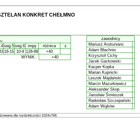
ASZTELAN KONKRET CHEŁMNO
.
zawodnicy
tu.
Mariusz Arutiunianc
.4
seg.5
seg.6
impy
różnica
±
Adam Błachnio
33
18-15
10-9
128-88
+40
Krzysztof Cichy
WYNIK:
+40
Jacek Gackowski
Kacper Kopka
Marian Kupnicki
Leszek Majdański
Marcin Mazurkiewicz
Aleksander Skop
Jarosław Śmieszek
Radosław Szczepański
Adam Wujków
zowana dla rozdzielczości 1024x768.