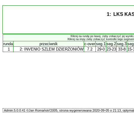
1: LKS K
Kliknij na rundę po lewej, żeby zobaczyć jej wyniki
Kliknij na impy żeby zobaczyć kontrolki tego segmen
runda
przeciwnik
c-over
seg.1
seg.2
seg.3
seg
1
2:
INVENIO SZLEM DZIERŻONIÓW
7.2
29-0
23-23
33-8
15-
Admin.5.0.0.41 ©Jan Romański'2005, strona wygenerowana 2020-09-05 o 21:13, optymali