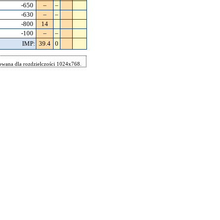
-650
–
–
-630
–
–
-800
14
-100
–
–
IMP:
39.4
0
wana dla rozdzielczości 1024x768.