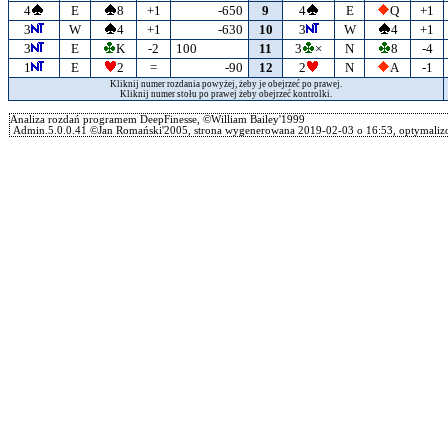
4
E
8
+1
-650
9
4
E
Q
+1
3
W
4
+1
-630
10
3
W
4
+1
3
E
K
-2
100
11
3
×
N
8
-4
1
E
2
=
-90
12
2
N
A
-1
Kliknij numer rozdania powyżej, żeby je obejrzeć po prawej.
Kliknij numer stołu po prawej żeby obejrzeć kontrolki.
Analiza rozdań programem DeepFinesse, ©William Bailey'1999
Admin.5.0.0.41 ©Jan Romański'2005, strona wygenerowana 2019-02-03 o 16:53, optymalizo