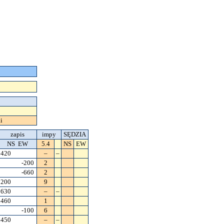
i
zapis
impy
SĘDZIA
NS EW
5.4
NS
EW
420
–
–
-200
2
-660
2
200
9
630
–
–
460
1
-100
6
450
–
–