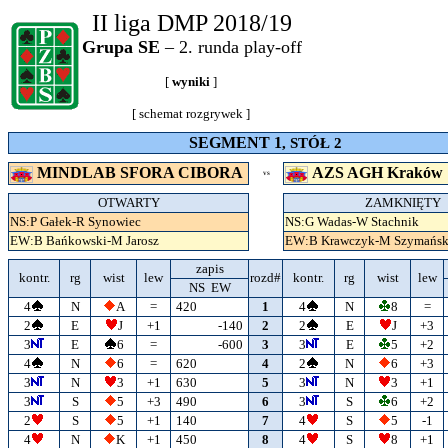
II liga DMP 2018/19
Grupa SE
– 2. runda play-off
[
wyniki
]
[
schemat rozgrywek
]
SEGMENT 1
, STÓŁ 2
MINDLAB SFORA CIBORA
AZS AGH Kraków
VS
OTWARTY
ZAMKNIĘTY
NS:P Gałek-R Synowiec
NS:G Wadas-W Stachnik
EW:B Bańkowski-M Jarosz
EW:B Krawczyk-M Szymańsk
zapis
kontr.
rg
wist
lew
rozd#
kontr.
rg
wist
lew
NS EW
4
N
A
=
420
1
4
N
8
=
2
E
J
+1
-140
2
2
E
J
+3
3
E
6
=
-600
3
3
E
5
+2
4
N
6
=
620
4
2
N
6
+3
3
N
3
+1
630
5
3
N
3
+1
3
S
5
+3
490
6
3
S
6
+2
2
S
5
+1
140
7
4
S
5
-1
4
N
K
+1
450
8
4
S
8
+1