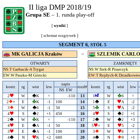
II liga DMP 2018/19
Grupa SE
– 1. runda play-off
[
wyniki
]
[
schemat rozgrywek
]
SEGMENT 6
, STÓŁ 5
MK GALICJA Kraków
SZLEMIK CARLO
VS
OTWARTY
ZAMKNIĘTY
NS:T Garbacik-A Trygar
NS:W Siek-R Pisarczyk
EW:W Paszko-M Górecki
EW:T Rejdych-K Dziadkowie
zapis
kontr.
rg
wist
lew
rozd#
kontr.
rg
wist
lew
NS EW
2
W
K
=
-110
13
1
W
6
=
2
×
E
K
-1
100
14
1
E
A
-2
3
W
6
-1
50
15
5
S
A
-2
4
S
2
+1
450
16
4
S
2
+1
2
W
K
=
-110
17
2
W
2
+3
4
E
A
-1
50
18
5
×
E
5
-2
3
E
A
-1
100
19
3
W
6
=
4
N
K
+2
680
20
4
N
9
+1