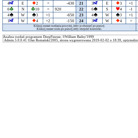
4
E
2
=
-430
21
3
E
3
+1
6
N
10
=
920
22
6
S
4
-1
4
W
3
+1
-650
23
4
W
3
+1
1
W
4
+2
-150
24
3
W
4
=
Kliknij numer rozdania powyżej, żeby je obejrzeć po prawej.
Kliknij numer stołu po prawej żeby obejrzeć kontrolki.
Analiza rozdań programem DeepFinesse, ©William Bailey'1999
Admin.5.0.0.41 ©Jan Romański'2005, strona wygenerowana 2019-02-02 o 18:39, optymalizo