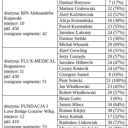
Dariusz Borysow
7 (17%)
Mariusz Grabowski
32 (76%)
drużyna: BIN Aleksandrów
Józef Kaźmierczak
22 (52%)
Kujawski
Alicja Krzemińska
16 (38%)
miejsce: 10
Paweł Krzemiński
23 (55%)
pkl: 450
Jarosław Łakomy
24 (57%)
rozegrane segmenty: 42
Dariusz Sielski
15 (36%)
Michał Włoszek
29 (69%)
Józef Grewling
16 (31%)
Jerzy Gurzęda
29 (57%)
drużyna: FLUX-MEDICAL
Jarosław Hilbrecht
24 (47%)
Boguniewo
Cezary Kmiecik
24 (47%)
miejsce: 11
Grzegorz Samol
8 (16%)
pkl: 430
Piotr Solecki
51 (100%)
rozegrane segmenty: 51
Jan Włodkowski
23 (45%)
Robert Włodkowski
29 (57%)
Beata Golec
3 (6%)
Janusz Hliwa
34 (64%)
drużyna: FUNDACJA I
Roman Klejny
38 (72%)
Love Bridge Gorzów Wlkp.
miejsce: 12
Jerzy Kubiak
17 (32%)
pkl: 410
Radosław Liskowiak
38 (72%)
rozegrane segmenty: 53