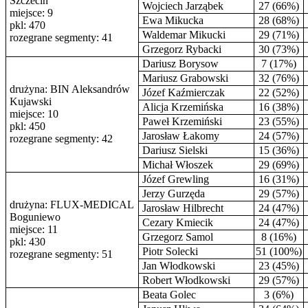
Szczecin
Wojciech Jarząbek
27 (66%)
miejsce: 9
Ewa Mikucka
28 (68%)
pkl: 470
Waldemar Mikucki
29 (71%)
rozegrane segmenty: 41
Grzegorz Rybacki
30 (73%)
Dariusz Borysow
7 (17%)
Mariusz Grabowski
32 (76%)
drużyna: BIN Aleksandrów
Józef Kaźmierczak
22 (52%)
Kujawski
Alicja Krzemińska
16 (38%)
miejsce: 10
Paweł Krzemiński
23 (55%)
pkl: 450
Jarosław Łakomy
24 (57%)
rozegrane segmenty: 42
Dariusz Sielski
15 (36%)
Michał Włoszek
29 (69%)
Józef Grewling
16 (31%)
Jerzy Gurzęda
29 (57%)
drużyna: FLUX-MEDICAL
Jarosław Hilbrecht
24 (47%)
Boguniewo
Cezary Kmiecik
24 (47%)
miejsce: 11
Grzegorz Samol
8 (16%)
pkl: 430
Piotr Solecki
51 (100%)
rozegrane segmenty: 51
Jan Włodkowski
23 (45%)
Robert Włodkowski
29 (57%)
Beata Golec
3 (6%)