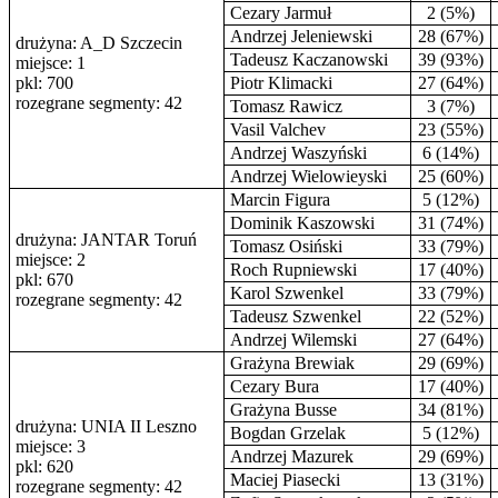
Cezary Jarmuł
2 (5%)
Andrzej Jeleniewski
28 (67%)
drużyna: A_D Szczecin
Tadeusz Kaczanowski
39 (93%)
miejsce: 1
pkl: 700
Piotr Klimacki
27 (64%)
rozegrane segmenty: 42
Tomasz Rawicz
3 (7%)
Vasil Valchev
23 (55%)
Andrzej Waszyński
6 (14%)
Andrzej Wielowieyski
25 (60%)
Marcin Figura
5 (12%)
Dominik Kaszowski
31 (74%)
drużyna: JANTAR Toruń
Tomasz Osiński
33 (79%)
miejsce: 2
Roch Rupniewski
17 (40%)
pkl: 670
Karol Szwenkel
33 (79%)
rozegrane segmenty: 42
Tadeusz Szwenkel
22 (52%)
Andrzej Wilemski
27 (64%)
Grażyna Brewiak
29 (69%)
Cezary Bura
17 (40%)
Grażyna Busse
34 (81%)
drużyna: UNIA II Leszno
Bogdan Grzelak
5 (12%)
miejsce: 3
Andrzej Mazurek
29 (69%)
pkl: 620
Maciej Piasecki
13 (31%)
rozegrane segmenty: 42