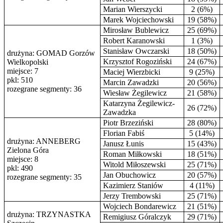
Marian Wierszycki
2 (6%)
Marek Wojciechowski
19 (58%)
Mirosław Bublewicz
25 (69%)
Robert Karanowski
1 (3%)
Stanisław Owczarski
18 (50%)
drużyna: GOMAD Gorzów
Krzysztof Rogoziński
24 (67%)
Wielkopolski
miejsce: 7
Maciej Wierzbicki
9 (25%)
pkl: 510
Marcin Zawadzki
20 (56%)
rozegrane segmenty: 36
Wiesław Żegilewicz
21 (58%)
Katarzyna Żegilewicz-
26 (72%)
Zawadzka
Piotr Brzeziński
28 (80%)
Florian Fabiś
5 (14%)
drużyna: ANNEBERG
Janusz Łunis
15 (43%)
Zielona Góra
Roman Miłkowski
18 (51%)
miejsce: 8
Witold Miłoszewski
25 (71%)
pkl: 490
Jan Obuchowicz
20 (57%)
rozegrane segmenty: 35
Kazimierz Staniów
4 (11%)
Jerzy Trembowski
25 (71%)
Wojciech Bondarewicz
21 (51%)
drużyna: TRZYNASTKA
Remigiusz Góralczyk
29 (71%)