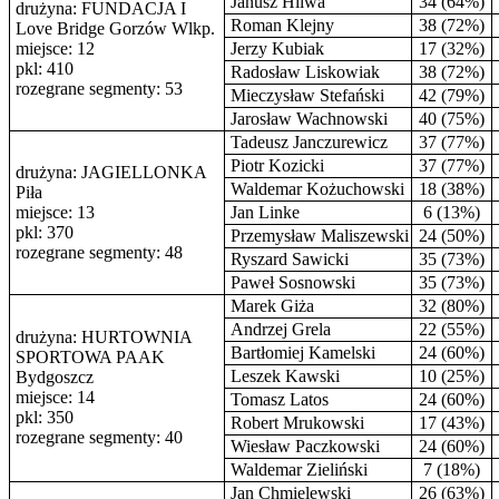
Janusz Hliwa
34 (64%)
drużyna: FUNDACJA I
Roman Klejny
38 (72%)
Love Bridge Gorzów Wlkp.
miejsce: 12
Jerzy Kubiak
17 (32%)
pkl: 410
Radosław Liskowiak
38 (72%)
rozegrane segmenty: 53
Mieczysław Stefański
42 (79%)
Jarosław Wachnowski
40 (75%)
Tadeusz Janczurewicz
37 (77%)
Piotr Kozicki
37 (77%)
drużyna: JAGIELLONKA
Waldemar Kożuchowski
18 (38%)
Piła
miejsce: 13
Jan Linke
6 (13%)
pkl: 370
Przemysław Maliszewski
24 (50%)
rozegrane segmenty: 48
Ryszard Sawicki
35 (73%)
Paweł Sosnowski
35 (73%)
Marek Giża
32 (80%)
Andrzej Grela
22 (55%)
drużyna: HURTOWNIA
Bartłomiej Kamelski
24 (60%)
SPORTOWA PAAK
Leszek Kawski
10 (25%)
Bydgoszcz
miejsce: 14
Tomasz Latos
24 (60%)
pkl: 350
Robert Mrukowski
17 (43%)
rozegrane segmenty: 40
Wiesław Paczkowski
24 (60%)
Waldemar Zieliński
7 (18%)
Jan Chmielewski
26 (63%)