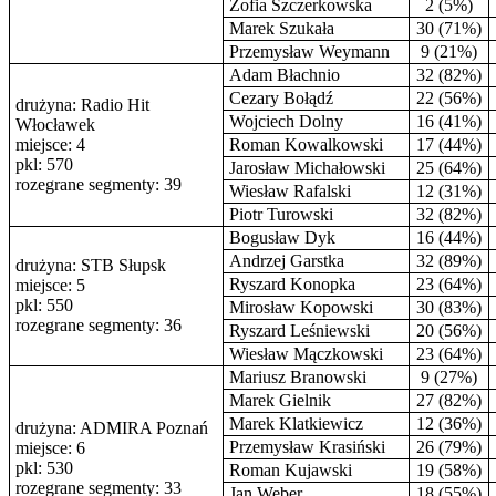
Zofia Szczerkowska
2 (5%)
Marek Szukała
30 (71%)
Przemysław Weymann
9 (21%)
Adam Błachnio
32 (82%)
Cezary Bołądź
22 (56%)
drużyna: Radio Hit
Wojciech Dolny
16 (41%)
Włocławek
miejsce: 4
Roman Kowalkowski
17 (44%)
pkl: 570
Jarosław Michałowski
25 (64%)
rozegrane segmenty: 39
Wiesław Rafalski
12 (31%)
Piotr Turowski
32 (82%)
Bogusław Dyk
16 (44%)
Andrzej Garstka
32 (89%)
drużyna: STB Słupsk
Ryszard Konopka
23 (64%)
miejsce: 5
pkl: 550
Mirosław Kopowski
30 (83%)
rozegrane segmenty: 36
Ryszard Leśniewski
20 (56%)
Wiesław Mączkowski
23 (64%)
Mariusz Branowski
9 (27%)
Marek Gielnik
27 (82%)
Marek Klatkiewicz
12 (36%)
drużyna: ADMIRA Poznań
Przemysław Krasiński
26 (79%)
miejsce: 6
pkl: 530
Roman Kujawski
19 (58%)
rozegrane segmenty: 33
Jan Weber
18 (55%)