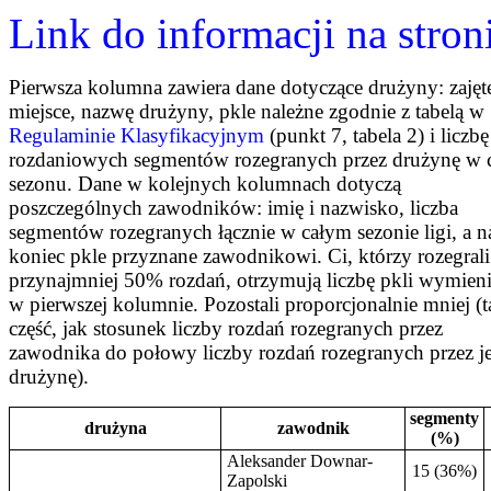
Link do informacji na stro
Pierwsza kolumna zawiera dane dotyczące drużyny: zajęt
miejsce, nazwę drużyny, pkle należne zgodnie z tabelą w
Regulaminie Klasyfikacyjnym
(punkt 7, tabela 2) i liczbę
rozdaniowych segmentów rozegranych przez drużynę w 
sezonu. Dane w kolejnych kolumnach dotyczą
poszczególnych zawodników: imię i nazwisko, liczba
segmentów rozegranych łącznie w całym sezonie ligi, a n
koniec pkle przyznane zawodnikowi. Ci, którzy rozegrali
przynajmniej 50% rozdań, otrzymują liczbę pkli wymien
w pierwszej kolumnie. Pozostali proporcjonalnie mniej (t
część, jak stosunek liczby rozdań rozegranych przez
zawodnika do połowy liczby rozdań rozegranych przez j
drużynę).
segmenty
drużyna
zawodnik
(%)
Aleksander Downar-
15 (36%)
Zapolski