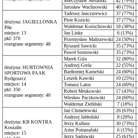
Mieczysław Stefański
42 (79%)
Jarosław Wachnowski
40 (75%)
Tadeusz Janczurewicz
37 (77%)
Piotr Kozicki
37 (77%)
drużyna: JAGIELLONKA
Waldemar Kożuchowski
18 (38%)
Piła
miejsce: 13
Jan Linke
6 (13%)
pkl: 370
Przemysław Maliszewski
24 (50%)
rozegrane segmenty: 48
Ryszard Sawicki
35 (73%)
Paweł Sosnowski
35 (73%)
Marek Giża
32 (80%)
Andrzej Grela
22 (55%)
drużyna: HURTOWNIA
Bartłomiej Kamelski
24 (60%)
SPORTOWA PAAK
Leszek Kawski
10 (25%)
Bydgoszcz
miejsce: 14
Tomasz Latos
24 (60%)
pkl: 350
Robert Mrukowski
17 (43%)
rozegrane segmenty: 40
Wiesław Paczkowski
24 (60%)
Waldemar Zieliński
7 (18%)
Jan Chmielewski
26 (63%)
Andrzej Jabłoński
8 (20%)
drużyna: KB KONTRA
Jerzy Kullass
30 (73%)
Koszalin
Artur Pomarański
6 (15%)
miejsce: 15
Jerzy Sadowski
25 (61%)