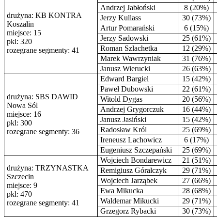
Andrzej Jabłoński
8 (20%)
drużyna: KB KONTRA
Jerzy Kullass
30 (73%)
Koszalin
Artur Pomarański
6 (15%)
miejsce: 15
Jerzy Sadowski
25 (61%)
pkl: 320
Roman Szlachetka
12 (29%)
rozegrane segmenty: 41
Marek Wawrzyniak
31 (76%)
Janusz Wierucki
26 (63%)
Edward Bargiel
15 (42%)
Paweł Dubowski
22 (61%)
drużyna: SBS DAWID
Witold Dygas
20 (56%)
Nowa Sól
Andrzej Grygorczuk
16 (44%)
miejsce: 16
Janusz Jasiński
15 (42%)
pkl: 300
Radosław Król
25 (69%)
rozegrane segmenty: 36
Ireneusz Lachowicz
6 (17%)
Eugeniusz Szczepański
25 (69%)
Wojciech Bondarewicz
21 (51%)
drużyna: TRZYNASTKA
Remigiusz Góralczyk
29 (71%)
Szczecin
Wojciech Jarząbek
27 (66%)
miejsce: 9
Ewa Mikucka
28 (68%)
pkl: 470
Waldemar Mikucki
29 (71%)
rozegrane segmenty: 41
Grzegorz Rybacki
30 (73%)