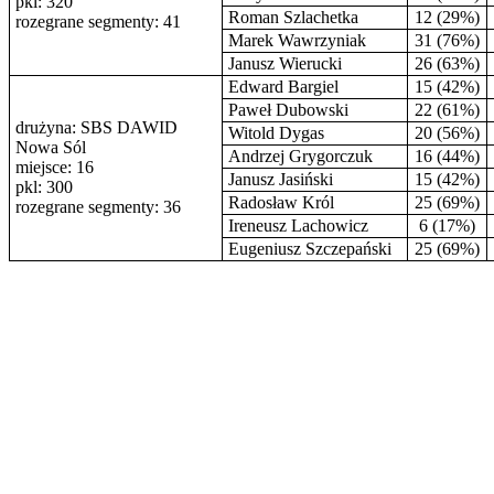
pkl: 320
Roman Szlachetka
12 (29%)
rozegrane segmenty: 41
Marek Wawrzyniak
31 (76%)
Janusz Wierucki
26 (63%)
Edward Bargiel
15 (42%)
Paweł Dubowski
22 (61%)
drużyna: SBS DAWID
Witold Dygas
20 (56%)
Nowa Sól
Andrzej Grygorczuk
16 (44%)
miejsce: 16
Janusz Jasiński
15 (42%)
pkl: 300
Radosław Król
25 (69%)
rozegrane segmenty: 36
Ireneusz Lachowicz
6 (17%)
Eugeniusz Szczepański
25 (69%)