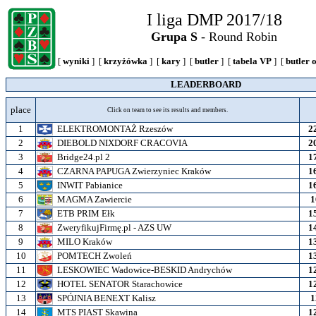
I liga DMP 2017/18
Grupa S
- Round Robin
[
wyniki
] [
krzyżówka
] [
kary
] [
butler
] [
tabela VP
] [
butler 
LEADERBOARD
place
Click on team to see its results and members.
1
ELEKTROMONTAŻ Rzeszów
2
2
DIEBOLD NIXDORF CRACOVIA
2
3
Bridge24.pl 2
1
4
CZARNA PAPUGA Zwierzyniec Kraków
1
5
INWIT Pabianice
1
6
MAGMA Zawiercie
1
7
ETB PRIM Ełk
1
8
ZweryfikujFirmę.pl - AZS UW
1
9
MILO Kraków
1
10
POMTECH Zwoleń
1
11
LESKOWIEC Wadowice-BESKID Andrychów
1
12
HOTEL SENATOR Starachowice
1
13
SPÓJNIA BENEXT Kalisz
1
14
MTS PIAST Skawina
1