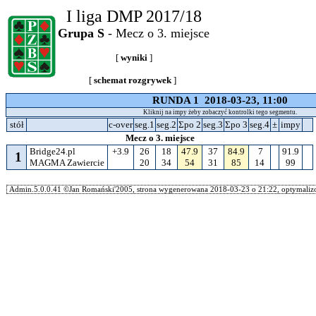
I liga DMP 2017/18
Grupa S
- Mecz o 3. miejsce
[
wyniki
]
[
schemat rozgrywek
]
RUNDA 1 2018-03-23, 11:00
Kliknij na impy żeby zobaczyć kontrolki tego segmentu.
stół
c-over
seg.1
seg.2
Σpo 2
seg.3
Σpo 3
seg.4
±
impy
Mecz o 3. miejsce
Bridge24.pl
+3.9
26
18
47.9
37
84.9
7
91.9
1
MAGMA Zawiercie
20
34
54
31
85
14
99
Admin.5.0.0.41 ©Jan Romański'2005, strona wygenerowana 2018-03-23 o 21:22, optymalizo