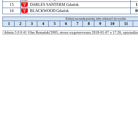
15
DARLES SANTERM Gdańsk
1
16
BLACKWOOD Gdańsk
8
Kliknij na rundę poniżej, żeby zobaczyć jej wyniki.
1
2
3
4
5
6
7
8
9
10
11
Admin.5.0.0.41 ©Jan Romański'2005, strona wygenerowana 2018-01-07 o 17:26, optymalizo