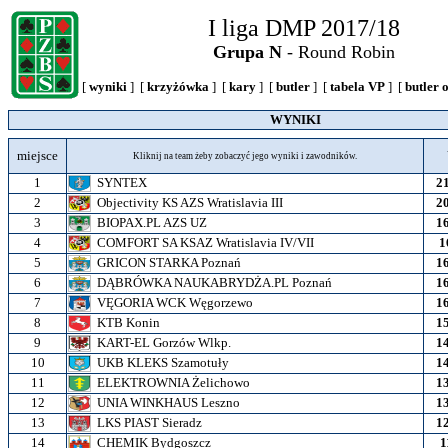
I liga DMP 2017/18
Grupa N
- Round Robin
[
wyniki
] [
krzyżówka
] [
kary
] [
butler
] [
tabela VP
] [
butler 
WYNIKI
miejsce
Kliknij na team żeby zobaczyć jego wyniki i zawodników.
1
SYNTEX
2
2
Objectivity KS AZS Wratislavia III
2
3
BIOPAX.PL AZS UZ
1
4
COMFORT SA KSAZ Wratislavia IV/VII
1
5
GRICON STARKA Poznań
1
6
DĄBRÓWKA NAUKABRYDŻA.PL Poznań
1
7
VĘGORIA WCK Węgorzewo
1
8
KTB Konin
1
9
KART-EL Gorzów Wlkp.
1
10
UKB KLEKS Szamotuły
1
11
ELEKTROWNIA Żelichowo
1
12
UNIA WINKHAUS Leszno
1
13
LKS PIAST Sieradz
1
14
CHEMIK Bydgoszcz
1